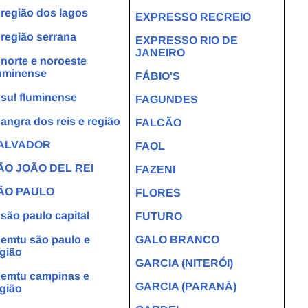
região dos lagos
EXPRESSO RECREIO
↳
região serrana
EXPRESSO RIO DE
JANEIRO
↳
norte e noroeste
luminense
FÁBIO'S
↳
sul fluminense
FAGUNDES
↳
angra dos reis e região
FALCÃO
ALVADOR
FAOL
ÃO JOÃO DEL REI
FAZENI
ÃO PAULO
FLORES
são paulo capital
FUTURO
emtu são paulo e
GALO BRANCO
gião
GARCIA (NITERÓI)
emtu campinas e
GARCIA (PARANÁ)
gião