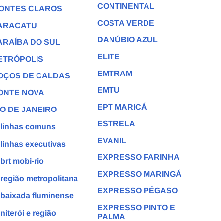
CONTINENTAL
ONTES CLAROS
COSTA VERDE
ARACATU
DANÚBIO AZUL
ARAÍBA DO SUL
ELITE
ETRÓPOLIS
EMTRAM
OÇOS DE CALDAS
EMTU
ONTE NOVA
EPT MARICÁ
IO DE JANEIRO
ESTRELA
linhas comuns
EVANIL
linhas executivas
EXPRESSO FARINHA
brt mobi-rio
EXPRESSO MARINGÁ
região metropolitana
EXPRESSO PÉGASO
baixada fluminense
EXPRESSO PINTO E
↳
niterói e região
PALMA