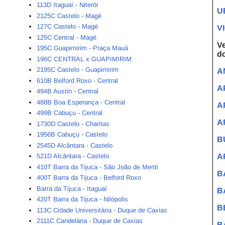
113D Itaguaí - Niterói
U
2125C Castelo - Magé
127C Castelo - Magé
V
125C Central - Magé
Ve
195C Guapimirim - Praça Mauá
do
196C CENTRAL x GUAPIMIRIM
2195C Castelo - Guapimirim
A
610B Belford Roxo - Central
A
494B Austin - Central
488B Boa Esperança - Central
A
499B Cabuçu - Central
A
1730D Castelo - Charitas
1956B Cabuçu - Castelo
B
2545D Alcântara - Castelo
A
521D Alcântara - Castelo
410T Barra da Tijuca - São João de Meriti
B
400T Barra da Tijuca - Belford Roxo
Barra da Tijuca - Itaguaí
B
420T Barra da Tijuca - Nilópolis
B
113C Cidade Universitária - Duque de Caxias
2111C Candelária - Duque de Caxias
B