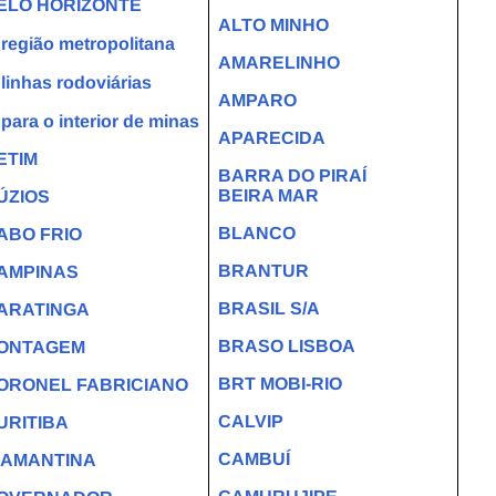
ELO HORIZONTE
ALTO MINHO
região metropolitana
AMARELINHO
linhas rodoviárias
AMPARO
para o interior de minas
APARECIDA
ETIM
BARRA DO PIRAÍ
BEIRA MAR
ÚZIOS
BLANCO
ABO FRIO
BRANTUR
AMPINAS
BRASIL S/A
ARATINGA
BRASO LISBOA
ONTAGEM
BRT MOBI-RIO
ORONEL FABRICIANO
CALVIP
URITIBA
CAMBUÍ
IAMANTINA