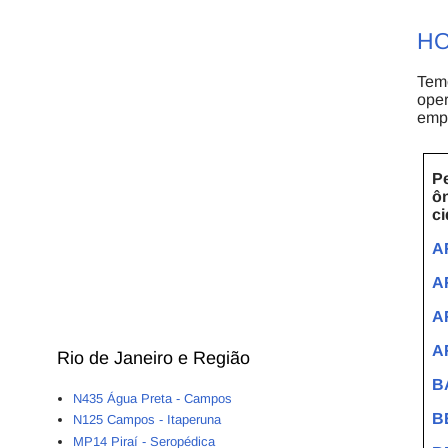
HO
Temo
oper
empr
Pe
ôn
ci
A
A
A
A
Rio de Janeiro e Região
B
N435 Água Preta - Campos
B
N125 Campos - Itaperuna
MP14 Piraí - Seropédica