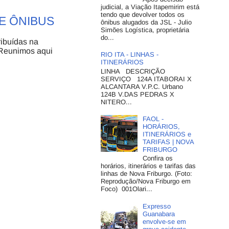
judicial, a Viação Itapemirim está
tendo que devolver todos os
E ÔNIBUS
ônibus alugados da JSL - Julio
Simões Logística, proprietária
do...
ribuídas na
. Reunimos aqui
RIO ITA - LINHAS -
ITINERÁRIOS
LINHA DESCRIÇÃO
SERVIÇO 124A ITABORAI X
ALCANTARA V.P.C. Urbano
124B V.DAS PEDRAS X
NITERO...
FAOL -
HORÁRIOS,
ITINERÁRIOS e
TARIFAS | NOVA
FRIBURGO
Confira os
horários, itinerários e tarifas das
linhas de Nova Friburgo. (Foto:
Reprodução/Nova Friburgo em
Foco) 001Olari...
Expresso
Guanabara
envolve-se em