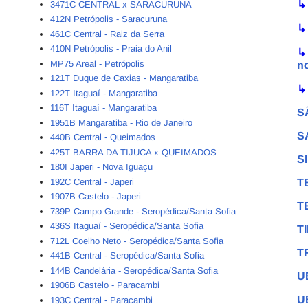
↳
3471C CENTRAL x SARACURUNA
412N Petrópolis - Saracuruna
↳
461C Central - Raiz da Serra
410N Petrópolis - Praia do Anil
↳
MP75 Areal - Petrópolis
no
121T Duque de Caxias - Mangaratiba
↳
122T Itaguaí - Mangaratiba
116T Itaguaí - Mangaratiba
S
1951B Mangaratiba - Rio de Janeiro
S
440B Central - Queimados
425T BARRA DA TIJUCA x QUEIMADOS
S
180I Japeri - Nova Iguaçu
192C Central - Japeri
T
1907B Castelo - Japeri
T
739P Campo Grande - Seropédica/Santa Sofia
436S Itaguaí - Seropédica/Santa Sofia
T
712L Coelho Neto - Seropédica/Santa Sofia
T
441B Central - Seropédica/Santa Sofia
144B Candelária - Seropédica/Santa Sofia
U
1906B Castelo - Paracambi
U
193C Central - Paracambi