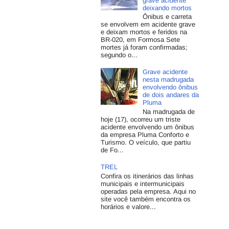
grave acidente
deixando mortos
Ônibus e carreta
se envolvem em acidente grave
e deixam mortos e feridos na
BR-020, em Formosa Sete
mortes já foram confirmadas;
segundo o...
Grave acidente
nesta madrugada
envolvendo ônibus
de dois andares da
Pluma
Na madrugada de
hoje (17), ocorreu um triste
acidente envolvendo um ônibus
da empresa Pluma Conforto e
Turismo. O veículo, que partiu
de Fo...
TREL
Confira os itinerários das linhas
municipais e intermunicipais
operadas pela empresa. Aqui no
site você também encontra os
horários e valore...