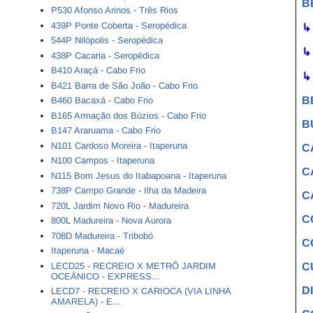
B
P530 Afonso Arinos - Três Rios
439P Ponte Coberta - Seropédica
↳
544P Nilópolis - Seropédica
↳
438P Cacaria - Seropédica
B410 Araçá - Cabo Frio
↳
B421 Barra de São João - Cabo Frio
B
B460 Bacaxá - Cabo Frio
B165 Armação dos Búzios - Cabo Frio
B
B147 Araruama - Cabo Frio
N101 Cardoso Moreira - Itaperuna
C
N100 Campos - Itaperuna
C
N115 Bom Jesus do Itabapoana - Itaperuna
738P Campo Grande - Ilha da Madeira
C
720L Jardim Novo Rio - Madureira
C
800L Madureira - Nova Aurora
708D Madureira - Tribobó
C
Itaperuna - Macaé
LECD25 - RECREIO X METRÔ JARDIM
C
OCEÂNICO - EXPRESS...
D
LECD7 - RECREIO X CARIOCA (VIA LINHA
AMARELA) - E...