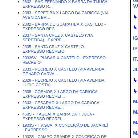
G
2802 - SÃO FERNANDO X BARRA DA TIJUCA -
V
EXPRESSO R...
2383 - SEPETIBA X LARGO DA CARIOCA (VIA
↳
AVENIDA BR...
2382 - BARRA DE GUARATIBA X CASTELO -
↳
EXPRESSO REC...
2337 - SANTA CRUZ X CASTELO (VIA
I
SEPETIBA) - EXPRE...
2335 - SANTA CRUZ X CASTELO -
I
EXPRESSO RECREIO
2333SV - PIABAS X CASTELO - EXPRESSO
I
RECREIO
2333 - RECREIO X CASTELO (VIA AVENIDA
J
GENARO CARVA...
↳
2329 - RECREIO X CASTELO (VIA AVENIDA
LUCIO COSTA)...
↳
2308 - COSMOS X LARGO DA CARIOCA -
EXPRESSO RECREI...
M
2303 - CESARÃO X LARGO DA CARIOCA -
EXPRESSO RECRE...
M
460S - ITAGUAÍ X BARRA DA TIJUCA -
EXPRESSO RECREI...
M
1903S - ITAGUAÍ X CONCEIÇÃO DE JACAREÍ
- EXPRESSO...
M
1902S - CAMPO GRANDE X CONCEIÇÃO DE