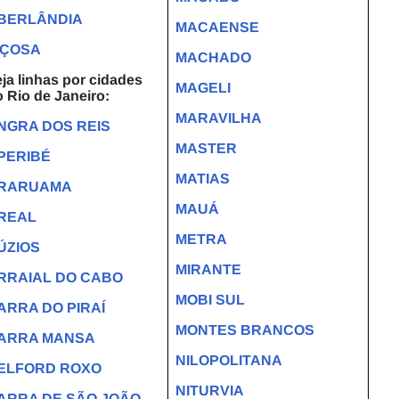
BERLÂNDIA
MACAENSE
IÇOSA
MACHADO
ja linhas por cidades
MAGELI
 Rio de Janeiro:
MARAVILHA
NGRA DOS REIS
MASTER
PERIBÉ
MATIAS
RARUAMA
MAUÁ
REAL
METRA
ÚZIOS
MIRANTE
RRAIAL DO CABO
MOBI SUL
ARRA DO PIRAÍ
MONTES BRANCOS
ARRA MANSA
NILOPOLITANA
ELFORD ROXO
NITURVIA
ARRA DE SÃO JOÃO