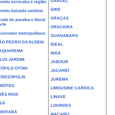
GARDEL
emtu sorocaba e região
GIRE
emtu baixada santista
GRAÇAS
vale do paraíba e litoral
rte
GRACIOSA
corredor metropolitano
GUANABARA
ÃO PEDRO DA ALDEIA
IDEAL
AQUAREMA
INGÁ
ILVA JARDIM
JABOUR
EÓFILO OTONI
JACAREÍ
ERESÓPOLIS
JUREMA
IMÓTEO
LIMOUSINE CARIOCA
RÊS RIOS
LINAVE
BÁ
LOURDES
BERABA
MACABU