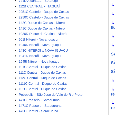
721D Alcântara - Botafogo
↳
112B CENTRAL x ITAGUAÍ
2951C Castelo - Duque de Caxias
2950C Castelo - Duque de Caxias
142C Duque de Caxias - Niterói
f
141C Duque de Caxias - Niterói
1930D Duque de Caxias - Niterói
601I Niterói - Nova Iguaçu
1940D Niterói - Nova Iguaçu
143C NITERÓI x NOVA IGUAÇU
S
1941D Niterói - Nova Iguaçu
1945I Niterói - Nova Iguaçu
S
101C Central - Duque de Caxias
S
111C Central - Duque de Caxias
112C Central - Duque de Caxias
↳
1111C Central - Duque de Caxias
102C Central - Duque de Caxias
↳
re
Petrópolis - São José do Vale do Rio Preto
471C Passeio - Saracuruna
↳
1471C Passeio - Saracuruna
re
473C Central - Saracuruna