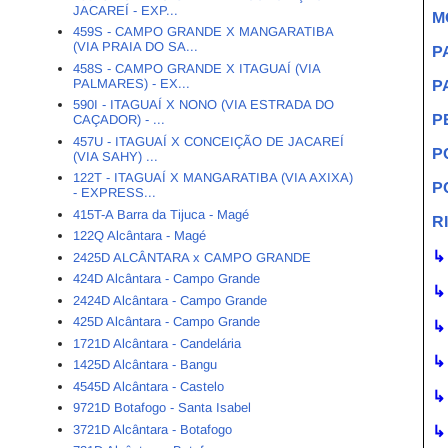
JACAREÍ - EXP...
M
459S - CAMPO GRANDE X MANGARATIBA
(VIA PRAIA DO SA...
P
458S - CAMPO GRANDE X ITAGUAÍ (VIA
PALMARES) - EX...
P
590I - ITAGUAÍ X NONO (VIA ESTRADA DO
P
CAÇADOR) - ...
457U - ITAGUAÍ X CONCEIÇÃO DE JACAREÍ
P
(VIA SAHY) ...
122T - ITAGUAÍ X MANGARATIBA (VIA AXIXA)
P
- EXPRESS...
415T-A Barra da Tijuca - Magé
R
122Q Alcântara - Magé
↳
2425D ALCÂNTARA x CAMPO GRANDE
424D Alcântara - Campo Grande
↳
2424D Alcântara - Campo Grande
425D Alcântara - Campo Grande
↳
1721D Alcântara - Candelária
↳
1425D Alcântara - Bangu
4545D Alcântara - Castelo
↳
9721D Botafogo - Santa Isabel
3721D Alcântara - Botafogo