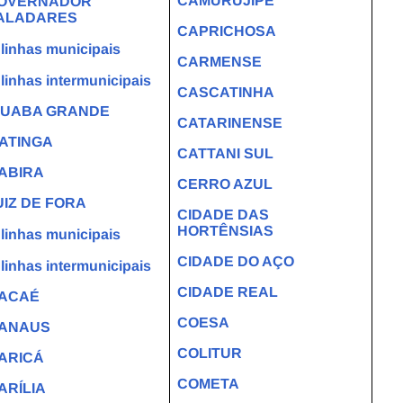
CAMURUJIPE
OVERNADOR
ALADARES
CAPRICHOSA
linhas municipais
CARMENSE
linhas intermunicipais
CASCATINHA
GUABA GRANDE
CATARINENSE
PATINGA
CATTANI SUL
TABIRA
CERRO AZUL
UIZ DE FORA
CIDADE DAS
HORTÊNSIAS
linhas municipais
CIDADE DO AÇO
linhas intermunicipais
CIDADE REAL
ACAÉ
COESA
ANAUS
COLITUR
ARICÁ
COMETA
ARÍLIA