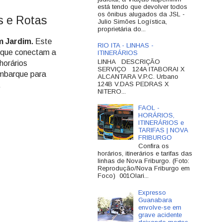
está tendo que devolver todos
os ônibus alugados da JSL -
s e Rotas
Julio Simões Logística,
proprietária do...
m Jardim.
Este
RIO ITA - LINHAS -
s que conectam a
ITINERÁRIOS
LINHA DESCRIÇÃO
horários
SERVIÇO 124A ITABORAI X
embarque para
ALCANTARA V.P.C. Urbano
124B V.DAS PEDRAS X
.
NITERO...
FAOL -
HORÁRIOS,
ITINERÁRIOS e
TARIFAS | NOVA
FRIBURGO
Confira os
horários, itinerários e tarifas das
linhas de Nova Friburgo. (Foto:
Reprodução/Nova Friburgo em
Foco) 001Olari...
Expresso
Guanabara
envolve-se em
grave acidente