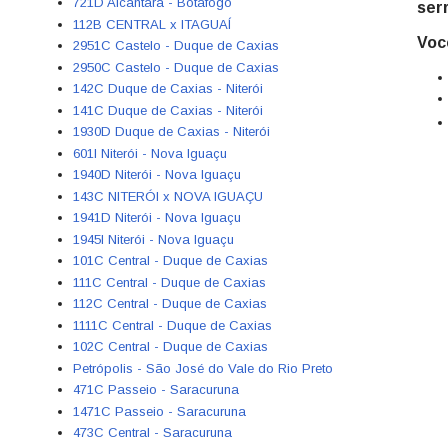
721D Alcântara - Botafogo
ser
112B CENTRAL x ITAGUAÍ
Voc
2951C Castelo - Duque de Caxias
2950C Castelo - Duque de Caxias
142C Duque de Caxias - Niterói
141C Duque de Caxias - Niterói
1930D Duque de Caxias - Niterói
601I Niterói - Nova Iguaçu
1940D Niterói - Nova Iguaçu
143C NITERÓI x NOVA IGUAÇU
1941D Niterói - Nova Iguaçu
1945I Niterói - Nova Iguaçu
101C Central - Duque de Caxias
111C Central - Duque de Caxias
112C Central - Duque de Caxias
1111C Central - Duque de Caxias
102C Central - Duque de Caxias
Petrópolis - São José do Vale do Rio Preto
471C Passeio - Saracuruna
1471C Passeio - Saracuruna
473C Central - Saracuruna