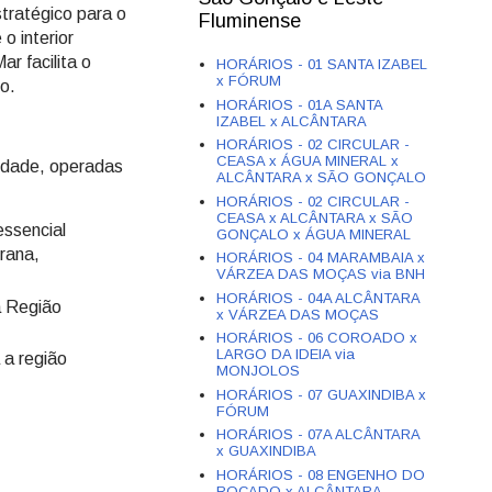
tratégico para o
Fluminense
o interior
r facilita o
HORÁRIOS - 01 SANTA IZABEL
x FÓRUM
o.
HORÁRIOS - 01A SANTA
IZABEL x ALCÂNTARA
HORÁRIOS - 02 CIRCULAR -
CEASA x ÁGUA MINERAL x
cidade, operadas
ALCÂNTARA x SÃO GONÇALO
HORÁRIOS - 02 CIRCULAR -
CEASA x ALCÂNTARA x SÃO
ssencial
GONÇALO x ÁGUA MINERAL
rrana,
HORÁRIOS - 04 MARAMBAIA x
VÁRZEA DAS MOÇAS via BNH
HORÁRIOS - 04A ALCÂNTARA
a Região
x VÁRZEA DAS MOÇAS
HORÁRIOS - 06 COROADO x
LARGO DA IDEIA via
 a região
MONJOLOS
HORÁRIOS - 07 GUAXINDIBA x
FÓRUM
HORÁRIOS - 07A ALCÂNTARA
x GUAXINDIBA
HORÁRIOS - 08 ENGENHO DO
ROÇADO x ALCÂNTARA