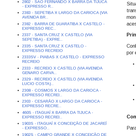
2802 - SÃO FERNANDO X BARRA DA TIJUCA
Situ
- EXPRESSO R...
tran
2383 - SEPETIBA X LARGO DA CARIOCA (VIA
mont
AVENIDA BR...
aces
2382 - BARRA DE GUARATIBA X CASTELO -
EXPRESSO REC...
Pri
2337 - SANTA CRUZ X CASTELO (VIA
SEPETIBA) - EXPRE...
Conh
2335 - SANTA CRUZ X CASTELO -
EXPRESSO RECREIO
por 
2333SV - PIABAS X CASTELO - EXPRESSO
RECREIO
2333 - RECREIO X CASTELO (VIA AVENIDA
GENARO CARVA...
2329 - RECREIO X CASTELO (VIA AVENIDA
LUCIO COSTA)...
2308 - COSMOS X LARGO DA CARIOCA -
EXPRESSO RECREI...
2303 - CESARÃO X LARGO DA CARIOCA -
EXPRESSO RECRE...
460S - ITAGUAÍ X BARRA DA TIJUCA -
Com
EXPRESSO RECREI...
1903S - ITAGUAÍ X CONCEIÇÃO DE JACAREÍ
Para
- EXPRESSO...
1902S - CAMPO GRANDE X CONCEIÇÃO DE