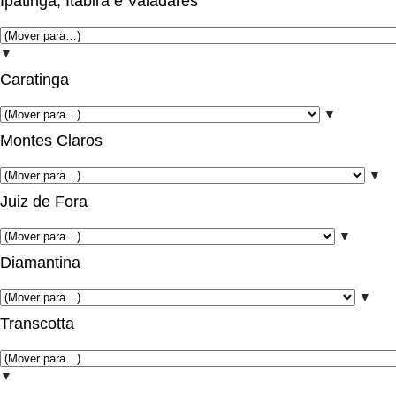
Ipatinga, Itabira e Valadares
▼
Caratinga
▼
Montes Claros
▼
Juiz de Fora
▼
Diamantina
▼
Transcotta
▼