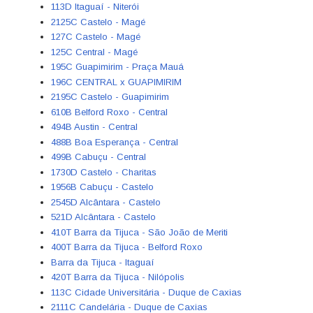
113D Itaguaí - Niterói
2125C Castelo - Magé
127C Castelo - Magé
125C Central - Magé
195C Guapimirim - Praça Mauá
196C CENTRAL x GUAPIMIRIM
2195C Castelo - Guapimirim
610B Belford Roxo - Central
494B Austin - Central
488B Boa Esperança - Central
499B Cabuçu - Central
1730D Castelo - Charitas
1956B Cabuçu - Castelo
2545D Alcântara - Castelo
521D Alcântara - Castelo
410T Barra da Tijuca - São João de Meriti
400T Barra da Tijuca - Belford Roxo
Barra da Tijuca - Itaguaí
420T Barra da Tijuca - Nilópolis
113C Cidade Universitária - Duque de Caxias
2111C Candelária - Duque de Caxias