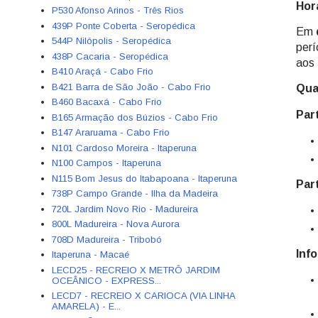
Hor
P530 Afonso Arinos - Três Rios
439P Ponte Coberta - Seropédica
Em
544P Nilópolis - Seropédica
perí
438P Cacaria - Seropédica
aos
B410 Araçá - Cabo Frio
B421 Barra de São João - Cabo Frio
Qua
B460 Bacaxá - Cabo Frio
Par
B165 Armação dos Búzios - Cabo Frio
B147 Araruama - Cabo Frio
N101 Cardoso Moreira - Itaperuna
N100 Campos - Itaperuna
N115 Bom Jesus do Itabapoana - Itaperuna
Par
738P Campo Grande - Ilha da Madeira
720L Jardim Novo Rio - Madureira
800L Madureira - Nova Aurora
708D Madureira - Tribobó
Inf
Itaperuna - Macaé
LECD25 - RECREIO X METRÔ JARDIM
OCEÂNICO - EXPRESS...
LECD7 - RECREIO X CARIOCA (VIA LINHA
AMARELA) - E...