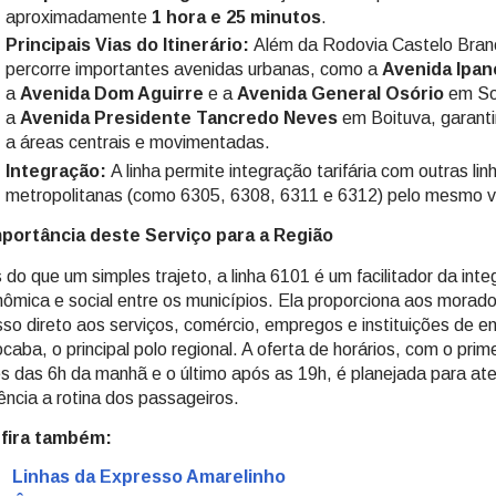
aproximadamente
1 hora e 25 minutos
.
Principais Vias do Itinerário:
Além da Rodovia Castelo Branc
percorre importantes avenidas urbanas, como a
Avenida Ipa
a
Avenida Dom Aguirre
e a
Avenida General Osório
em So
a
Avenida Presidente Tancredo Neves
em Boituva, garant
a áreas centrais e movimentadas.
Integração:
A linha permite integração tarifária com outras lin
metropolitanas (como 6305, 6308, 6311 e 6312) pelo mesmo va
mportância deste Serviço para a Região
 do que um simples trajeto, a linha 6101 é um facilitador da int
ômica e social entre os municípios. Ela proporciona aos morad
so direto aos serviços, comércio, empregos e instituições de e
caba, o principal polo regional. A oferta de horários, com o prim
s das 6h da manhã e o último após as 19h, é planejada para at
iência a rotina dos passageiros.
fira também:
Linhas da Expresso Amarelinho