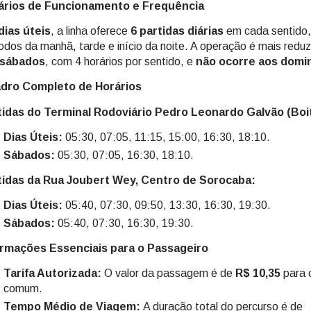
ários de Funcionamento e Frequência
dias úteis
, a linha oferece
6 partidas diárias
em cada sentido,
odos da manhã, tarde e início da noite. A operação é mais reduz
sábados
, com 4 horários por sentido, e
não ocorre aos domin
dro Completo de Horários
tidas do Terminal Rodoviário Pedro Leonardo Galvão (Boi
Dias Úteis:
05:30, 07:05, 11:15, 15:00, 16:30, 18:10.
Sábados:
05:30, 07:05, 16:30, 18:10.
tidas da Rua Joubert Wey, Centro de Sorocaba:
Dias Úteis:
05:40, 07:30, 09:50, 13:30, 16:30, 19:30.
Sábados:
05:40, 07:30, 16:30, 19:30.
ormações Essenciais para o Passageiro
Tarifa Autorizada:
O valor da passagem é de
R$ 10,35
para o
comum.
Tempo Médio de Viagem:
A duração total do percurso é de