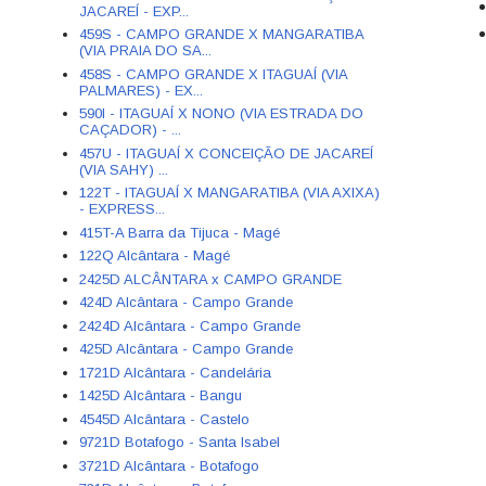
JACAREÍ - EXP...
459S - CAMPO GRANDE X MANGARATIBA
(VIA PRAIA DO SA...
458S - CAMPO GRANDE X ITAGUAÍ (VIA
PALMARES) - EX...
590I - ITAGUAÍ X NONO (VIA ESTRADA DO
CAÇADOR) - ...
457U - ITAGUAÍ X CONCEIÇÃO DE JACAREÍ
(VIA SAHY) ...
122T - ITAGUAÍ X MANGARATIBA (VIA AXIXA)
- EXPRESS...
415T-A Barra da Tijuca - Magé
122Q Alcântara - Magé
2425D ALCÂNTARA x CAMPO GRANDE
424D Alcântara - Campo Grande
2424D Alcântara - Campo Grande
425D Alcântara - Campo Grande
1721D Alcântara - Candelária
1425D Alcântara - Bangu
4545D Alcântara - Castelo
9721D Botafogo - Santa Isabel
3721D Alcântara - Botafogo