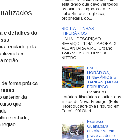
está tendo que devolver todos
os ônibus alugados da JSL -
ualizados
Julio Simões Logística,
proprietária do...
RIO ITA - LINHAS -
a e detalhes do
ITINERÁRIOS
LINHA DESCRIÇÃO
esso
SERVIÇO 124A ITABORAI X
ra regulado pela
ALCANTARA V.P.C. Urbano
124B V.DAS PEDRAS X
tilizando a
NITERO...
a região.
FAOL -
HORÁRIOS,
ITINERÁRIOS e
TARIFAS | NOVA
o de forma prática
FRIBURGO
resso
Confira os
 anterior da
horários, itinerários e tarifas das
linhas de Nova Friburgo. (Foto:
curso que
Reprodução/Nova Friburgo em
nde
Foco) 001Olari...
lho e estudo,
Expresso
 região
Guanabara
envolve-se em
grave acidente