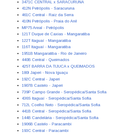
3471C CENTRAL x SARACURUNA
412N Petrópolis - Saracuruna
461C Central - Raiz da Serra
410N Petrópolis - Praia do Anil
MP75 Areal - Petrópolis
121T Duque de Caxias - Mangaratiba
122T Itaguaí - Mangaratiba
116T Itaguaí - Mangaratiba
1951B Mangaratiba - Rio de Janeiro
440B Central - Queimados
425T BARRA DA TIJUCA x QUEIMADOS
180I Japeri - Nova Iguaçu
192C Central - Japeri
1907B Castelo - Japeri
739P Campo Grande - Seropédica/Santa Sofia
436S Itaguaí - Seropédica/Santa Sofia
712L Coelho Neto - Seropédica/Santa Sofia
441B Central - Seropédica/Santa Sofia
144B Candelária - Seropédica/Santa Sofia
1906B Castelo - Paracambi
193C Central - Paracambi