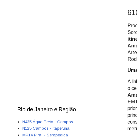
61
Proc
Sor
iti
Ama
Arte
Rodo
Uma
A li
o ce
Ama
EMTU
prio
Rio de Janeiro e Região
prin
cons
N435 Água Preta - Campos
metr
N125 Campos - Itaperuna
MP14 Piraí - Seropédica