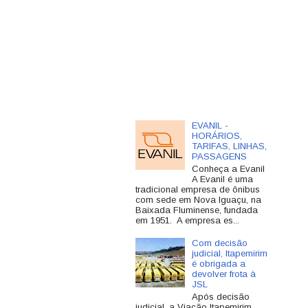
EVANIL -
HORÁRIOS,
TARIFAS, LINHAS,
PASSAGENS
Conheça a Evanil
A Evanil é uma
tradicional empresa de ônibus
com sede em Nova Iguaçu, na
Baixada Fluminense, fundada
em 1951. A empresa es...
Com decisão
judicial, Itapemirim
é obrigada a
devolver frota à
JSL
Após decisão
judicial, a Viação Itapemirim