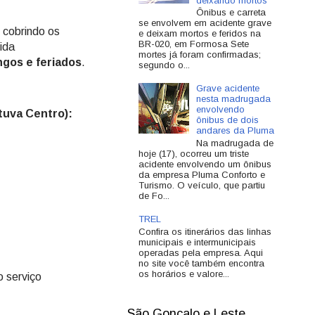
deixando mortos
Ônibus e carreta
se envolvem em acidente grave
 cobrindo os
e deixam mortos e feridos na
BR-020, em Formosa Sete
ida
mortes já foram confirmadas;
gos e feriados
.
segundo o...
Grave acidente
nesta madrugada
envolvendo
tuva Centro):
ônibus de dois
andares da Pluma
Na madrugada de
hoje (17), ocorreu um triste
acidente envolvendo um ônibus
da empresa Pluma Conforto e
Turismo. O veículo, que partiu
de Fo...
TREL
Confira os itinerários das linhas
municipais e intermunicipais
operadas pela empresa. Aqui
no site você também encontra
os horários e valore...
 serviço
São Gonçalo e Leste