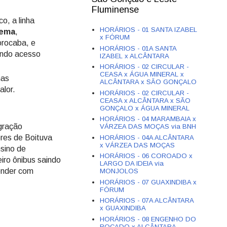
Fluminense
o, a linha
HORÁRIOS - 01 SANTA IZABEL
nema
,
x FÓRUM
rocaba, e
HORÁRIOS - 01A SANTA
indo acesso
IZABEL x ALCÂNTARA
HORÁRIOS - 02 CIRCULAR -
CEASA x ÁGUA MINERAL x
has
ALCÂNTARA x SÃO GONÇALO
lor.
HORÁRIOS - 02 CIRCULAR -
CEASA x ALCÂNTARA x SÃO
GONÇALO x ÁGUA MINERAL
HORÁRIOS - 04 MARAMBAIA x
egração
VÁRZEA DAS MOÇAS via BNH
ores de Boituva
HORÁRIOS - 04A ALCÂNTARA
x VÁRZEA DAS MOÇAS
nsino de
HORÁRIOS - 06 COROADO x
eiro ônibus saindo
LARGO DA IDEIA via
ender com
MONJOLOS
HORÁRIOS - 07 GUAXINDIBA x
FÓRUM
HORÁRIOS - 07A ALCÂNTARA
x GUAXINDIBA
HORÁRIOS - 08 ENGENHO DO
ROÇADO x ALCÂNTARA