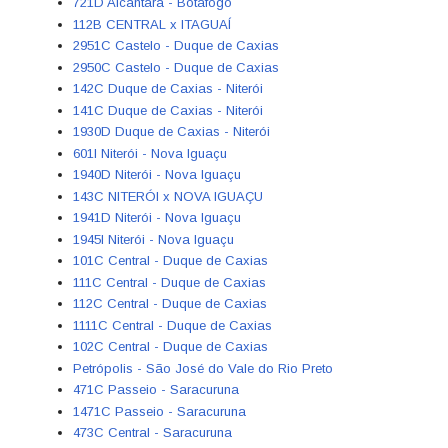
721D Alcântara - Botafogo
112B CENTRAL x ITAGUAÍ
2951C Castelo - Duque de Caxias
2950C Castelo - Duque de Caxias
142C Duque de Caxias - Niterói
141C Duque de Caxias - Niterói
1930D Duque de Caxias - Niterói
601I Niterói - Nova Iguaçu
1940D Niterói - Nova Iguaçu
143C NITERÓI x NOVA IGUAÇU
1941D Niterói - Nova Iguaçu
1945I Niterói - Nova Iguaçu
101C Central - Duque de Caxias
111C Central - Duque de Caxias
112C Central - Duque de Caxias
1111C Central - Duque de Caxias
102C Central - Duque de Caxias
Petrópolis - São José do Vale do Rio Preto
471C Passeio - Saracuruna
1471C Passeio - Saracuruna
473C Central - Saracuruna