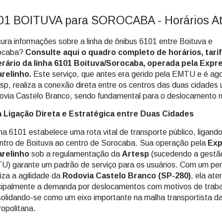
01 BOITUVA para SOROCABA - Horários At
ura informações sobre a linha de ônibus 6101 entre Boituva e
ocaba?
Consulte aqui o quadro completo de horários, tarif
nerário da linha 6101 Boituva/Sorocaba, operada pela Expr
relinho.
Este serviço, que antes era gerido pela EMTU e é ago
sp, realiza a conexão direta entre os centros das duas cidades u
via Castelo Branco, sendo fundamental para o deslocamento n
 Ligação Direta e Estratégica entre Duas Cidades
nha 6101 estabelece uma rota vital de transporte público, ligand
ntro de Boituva ao centro de Sorocaba. Sua operação pela
Exp
relinho
sob a regulamentação da
Artesp
(sucedendo a gestão
) garante um padrão de serviço para os usuários. Com um per
riza a agilidade da
Rodovia Castelo Branco (SP-280)
, ela ate
cipalmente a demanda por deslocamentos com motivos de traba
olidando-se como um eixo importante na malha transportista da
opolitana.