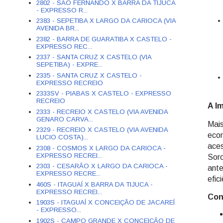
2802 - SÃO FERNANDO X BARRA DA TIJUCA
- EXPRESSO R...
2383 - SEPETIBA X LARGO DA CARIOCA (VIA
AVENIDA BR...
2382 - BARRA DE GUARATIBA X CASTELO -
EXPRESSO REC...
2337 - SANTA CRUZ X CASTELO (VIA
SEPETIBA) - EXPRE...
2335 - SANTA CRUZ X CASTELO -
EXPRESSO RECREIO
2333SV - PIABAS X CASTELO - EXPRESSO
RECREIO
A I
2333 - RECREIO X CASTELO (VIA AVENIDA
GENARO CARVA...
Mais
2329 - RECREIO X CASTELO (VIA AVENIDA
econ
LUCIO COSTA)...
aces
2308 - COSMOS X LARGO DA CARIOCA -
EXPRESSO RECREI...
Soro
2303 - CESARÃO X LARGO DA CARIOCA -
ante
EXPRESSO RECRE...
efic
460S - ITAGUAÍ X BARRA DA TIJUCA -
EXPRESSO RECREI...
Con
1903S - ITAGUAÍ X CONCEIÇÃO DE JACAREÍ
- EXPRESSO...
1902S - CAMPO GRANDE X CONCEIÇÃO DE