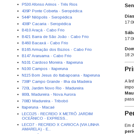
P530 Afonso Arinos - Três Rios
Sen
439P Ponte Coberta - Seropédica
Dias
544P Nilópolis - Seropédica
17:0
438P Cacaria - Seropédica
B410 Araçá - Cabo Frio
Sáb
B421 Barra de São João - Cabo Frio
17:0
B460 Bacaxá - Cabo Frio
Dom
B165 Armação dos Búzios - Cabo Frio
18:2
B147 Araruama - Cabo Frio
N101 Cardoso Moreira - Itaperuna
Pri
N100 Campos - Itaperuna
N115 Bom Jesus do Itabapoana - Itaperuna
A li
738P Campo Grande - Ilha da Madeira
impo
720L Jardim Novo Rio - Madureira
Mau
800L Madureira - Nova Aurora
pass
708D Madureira - Tribobó
Itaperuna - Macaé
Pe
LECD25 - RECREIO X METRÔ JARDIM
OCEÂNICO - EXPRESS...
LECD7 - RECREIO X CARIOCA (VIA LINHA
Em d
AMARELA) - E...
perí