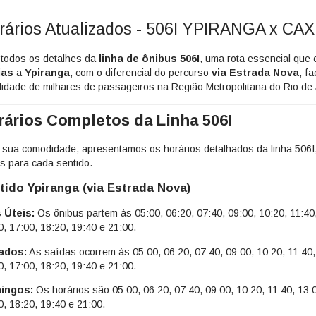
rários Atualizados - 506I YPIRANGA x CAX
 todos os detalhes da
linha de ônibus 506I
, uma rota essencial que
ias
a
Ypiranga
, com o diferencial do percurso
via Estrada Nova
, fa
lidade de milhares de passageiros na Região Metropolitana do Rio de 
rários Completos da Linha 506I
 sua comodidade, apresentamos os horários detalhados da linha 506I
as para cada sentido.
tido Ypiranga (via Estrada Nova)
 Úteis:
Os ônibus partem às 05:00, 06:20, 07:40, 09:00, 10:20, 11:40,
0, 17:00, 18:20, 19:40 e 21:00.
ados:
As saídas ocorrem às 05:00, 06:20, 07:40, 09:00, 10:20, 11:40,
0, 17:00, 18:20, 19:40 e 21:00.
ingos:
Os horários são 05:00, 06:20, 07:40, 09:00, 10:20, 11:40, 13:0
0, 18:20, 19:40 e 21:00.