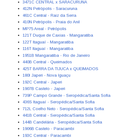
3471C CENTRAL x SARACURUNA
412N Petrópolis - Saracuruna
461C Central - Raiz da Serra
410N Petrópolis - Praia do Anil
MP75 Areal - Petrópolis
121T Duque de Caxias - Mangaratiba
122T Itaguaí - Mangaratiba
116T Itaguaí - Mangaratiba
1951B Mangaratiba - Rio de Janeiro
440B Central - Queimados
425T BARRA DA TIJUCA x QUEIMADOS
180I Japeri - Nova Iguaçu
192C Central - Japeri
1907B Castelo - Japeri
739P Campo Grande - Seropédica/Santa Sofia
436S Itaguaí - Seropédica/Santa Sofia
712L Coelho Neto - Seropédica/Santa Sofia
441B Central - Seropédica/Santa Sofia
144B Candelária - Seropédica/Santa Sofia
1906B Castelo - Paracambi
193C Central - Paracambi