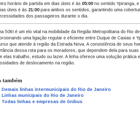
eiro horário de partida em dias úteis é às
05:00
no sentido Ypiranga, e 
ias úteis é às
21:00
para ambos os sentidos, garantindo uma cobertura
ecessidades dos passageiros durante o dia.
nha 506I é um elo vital na mobilidade da Região Metropolitana do Rio de
orcionando uma ligação regular e eficiente entre Duque de Caxias e Y
urso que atende à região da Estrada Nova. A consistência de seus ho
rtância dessa rota para os moradores, que dependem dela para suas a
m elas trabalho, estudo ou lazer. A linha oferece uma solução prática 
ssidades de deslocamento na região.
a também
Demais linhas intermunicipais do Rio de Janeiro
Linhas municipais do Rio de Janeiro
Todas linhas e empresas de ônibus