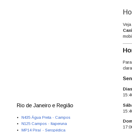
Ho
Veja
Cax
mobi
Ho
Para
clar
Sen
Dias
15:4
Rio de Janeiro e Região
Sáb
15:4
N435 Água Preta - Campos
Dom
N125 Campos - Itaperuna
17:0
MP14 Piraí - Seropédica