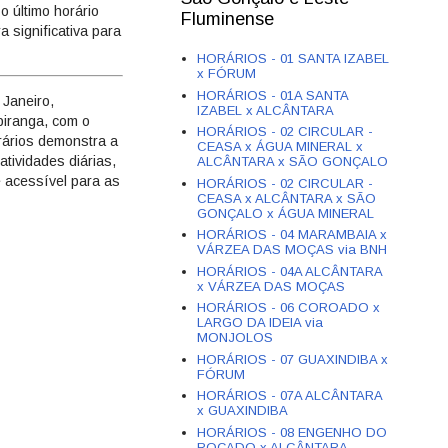
o último horário
Fluminense
 significativa para
HORÁRIOS - 01 SANTA IZABEL
x FÓRUM
HORÁRIOS - 01A SANTA
 Janeiro,
IZABEL x ALCÂNTARA
piranga, com o
HORÁRIOS - 02 CIRCULAR -
rários demonstra a
CEASA x ÁGUA MINERAL x
tividades diárias,
ALCÂNTARA x SÃO GONÇALO
e acessível para as
HORÁRIOS - 02 CIRCULAR -
CEASA x ALCÂNTARA x SÃO
GONÇALO x ÁGUA MINERAL
HORÁRIOS - 04 MARAMBAIA x
VÁRZEA DAS MOÇAS via BNH
HORÁRIOS - 04A ALCÂNTARA
x VÁRZEA DAS MOÇAS
HORÁRIOS - 06 COROADO x
LARGO DA IDEIA via
MONJOLOS
HORÁRIOS - 07 GUAXINDIBA x
FÓRUM
HORÁRIOS - 07A ALCÂNTARA
x GUAXINDIBA
HORÁRIOS - 08 ENGENHO DO
ROÇADO x ALCÂNTARA