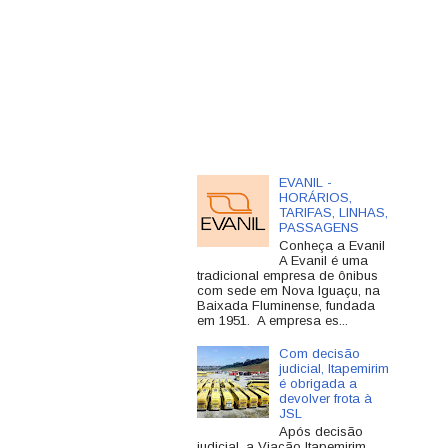
EVANIL -
HORÁRIOS,
TARIFAS, LINHAS,
PASSAGENS
Conheça a Evanil
A Evanil é uma
tradicional empresa de ônibus
com sede em Nova Iguaçu, na
Baixada Fluminense, fundada
em 1951. A empresa es...
Com decisão
judicial, Itapemirim
é obrigada a
devolver frota à
JSL
Após decisão
judicial, a Viação Itapemirim