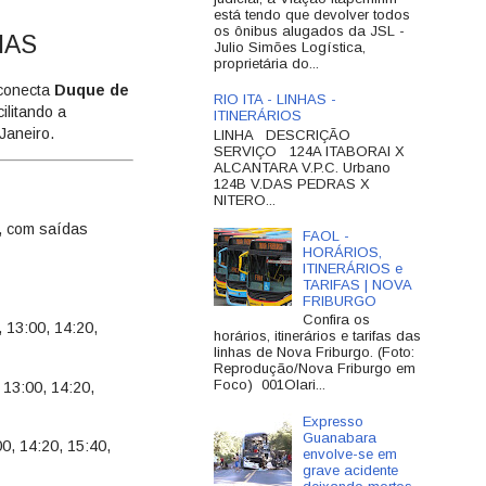
está tendo que devolver todos
os ônibus alugados da JSL -
IAS
Julio Simões Logística,
proprietária do...
 conecta
Duque de
RIO ITA - LINHAS -
cilitando a
ITINERÁRIOS
Janeiro.
LINHA DESCRIÇÃO
SERVIÇO 124A ITABORAI X
ALCANTARA V.P.C. Urbano
124B V.DAS PEDRAS X
NITERO...
, com saídas
FAOL -
HORÁRIOS,
ITINERÁRIOS e
TARIFAS | NOVA
FRIBURGO
Confira os
 13:00, 14:20,
horários, itinerários e tarifas das
linhas de Nova Friburgo. (Foto:
Reprodução/Nova Friburgo em
Foco) 001Olari...
 13:00, 14:20,
Expresso
Guanabara
0, 14:20, 15:40,
envolve-se em
grave acidente