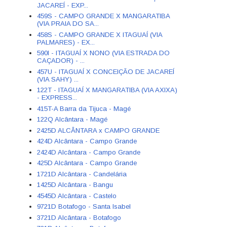
JACAREÍ - EXP...
459S - CAMPO GRANDE X MANGARATIBA
(VIA PRAIA DO SA...
458S - CAMPO GRANDE X ITAGUAÍ (VIA
PALMARES) - EX...
590I - ITAGUAÍ X NONO (VIA ESTRADA DO
CAÇADOR) - ...
457U - ITAGUAÍ X CONCEIÇÃO DE JACAREÍ
(VIA SAHY) ...
122T - ITAGUAÍ X MANGARATIBA (VIA AXIXA)
- EXPRESS...
415T-A Barra da Tijuca - Magé
122Q Alcântara - Magé
2425D ALCÂNTARA x CAMPO GRANDE
424D Alcântara - Campo Grande
2424D Alcântara - Campo Grande
425D Alcântara - Campo Grande
1721D Alcântara - Candelária
1425D Alcântara - Bangu
4545D Alcântara - Castelo
9721D Botafogo - Santa Isabel
3721D Alcântara - Botafogo