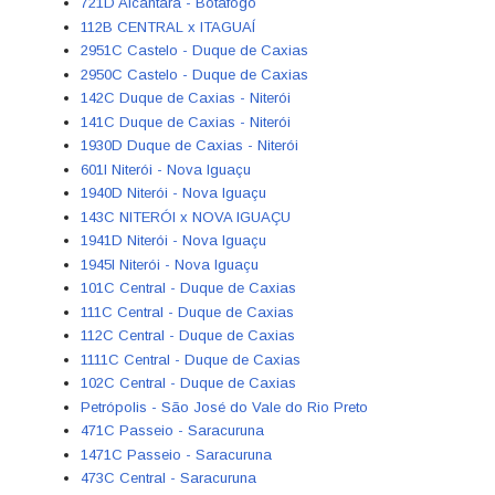
721D Alcântara - Botafogo
112B CENTRAL x ITAGUAÍ
2951C Castelo - Duque de Caxias
2950C Castelo - Duque de Caxias
142C Duque de Caxias - Niterói
141C Duque de Caxias - Niterói
1930D Duque de Caxias - Niterói
601I Niterói - Nova Iguaçu
1940D Niterói - Nova Iguaçu
143C NITERÓI x NOVA IGUAÇU
1941D Niterói - Nova Iguaçu
1945I Niterói - Nova Iguaçu
101C Central - Duque de Caxias
111C Central - Duque de Caxias
112C Central - Duque de Caxias
1111C Central - Duque de Caxias
102C Central - Duque de Caxias
Petrópolis - São José do Vale do Rio Preto
471C Passeio - Saracuruna
1471C Passeio - Saracuruna
473C Central - Saracuruna