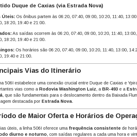
tido Duque de Caxias (via Estrada Nova)
 Úteis:
Os ônibus partem às 06:20, 07:40, 09:00, 10:20, 11:40, 13:00,
0, 18:20, 19:40 e 21:00.
ados:
As saídas ocorrem às 06:20, 07:40, 09:00, 10:20, 11:40, 13:00,
0, 18:20, 19:40 e 21:00.
ingos:
Os horários são 06:20, 07:40, 09:00, 10:20, 11:40, 13:00, 14:2
0, 19:40 e 21:00.
ncipais Vias do Itinerário
nha 506I estabelece uma conexão crucial entre Duque de Caxias e Ypir
rtantes vias como a
Rodovia Washington Luiz
, a
BR-493
e a
Estr
á
, que são fundamentais para o deslocamento dentro da Baixada Flu
agem destacada por
Estrada Nova
.
ríodo de Maior Oferta e Horários de Oper
ias úteis, a linha 506I oferece uma
frequência consistente
de horá
odo diurno e noturno
, com saídas regulares a cada uma hora e vin