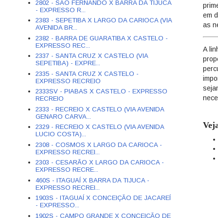
2802 - SÃO FERNANDO X BARRA DA TIJUCA
prim
- EXPRESSO R...
em d
2383 - SEPETIBA X LARGO DA CARIOCA (VIA
as n
AVENIDA BR...
2382 - BARRA DE GUARATIBA X CASTELO -
EXPRESSO REC...
A li
2337 - SANTA CRUZ X CASTELO (VIA
prop
SEPETIBA) - EXPRE...
perc
2335 - SANTA CRUZ X CASTELO -
impo
EXPRESSO RECREIO
seja
2333SV - PIABAS X CASTELO - EXPRESSO
nece
RECREIO
2333 - RECREIO X CASTELO (VIA AVENIDA
GENARO CARVA...
Vej
2329 - RECREIO X CASTELO (VIA AVENIDA
LUCIO COSTA)...
2308 - COSMOS X LARGO DA CARIOCA -
EXPRESSO RECREI...
2303 - CESARÃO X LARGO DA CARIOCA -
EXPRESSO RECRE...
460S - ITAGUAÍ X BARRA DA TIJUCA -
EXPRESSO RECREI...
1903S - ITAGUAÍ X CONCEIÇÃO DE JACAREÍ
- EXPRESSO...
1902S - CAMPO GRANDE X CONCEIÇÃO DE