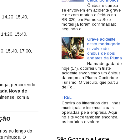
deixando mortos
Ônibus e carreta
se envolvem em acidente grave
e deixam mortos e feridos na
 14:20, 15:40,
BR-020, em Formosa Sete
mortes já foram confirmadas;
segundo o...
 14:20, 15:40,
Grave acidente
nesta madrugada
envolvendo
0, 15:40, 17:00,
ônibus de dois
andares da Pluma
Na madrugada de
hoje (17), ocorreu um triste
acidente envolvendo um ônibus
da empresa Pluma Conforto e
Turismo. O veículo, que partiu
anga, percorrendo
de Fo...
ada Nova de
minense, com a
TREL
Confira os itinerários das linhas
municipais e intermunicipais
operadas pela empresa. Aqui
ação
no site você também encontra
os horários e valore...
rios ao longo do
te minutos. O
São Gonçalo e Leste