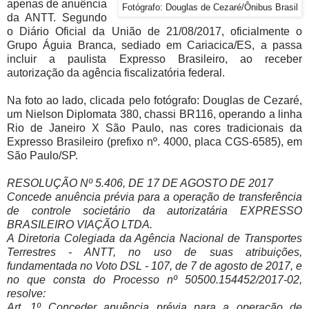
apenas de anuência
Fotógrafo: Douglas de Cezaré/Ônibus Brasil
da ANTT. Segundo
o Diário Oficial da União de 21/08/2017, oficialmente o
Grupo Águia Branca, sediado em Cariacica/ES, a passa
incluir a paulista Expresso Brasileiro, ao receber
autorização da agência fiscalizatória federal.
Na foto ao lado, clicada pelo fotógrafo: Douglas de Cezaré,
um Nielson Diplomata 380, chassi BR116, operando a linha
Rio de Janeiro X São Paulo, nas cores tradicionais da
Expresso Brasileiro (prefixo nº. 4000, placa CGS-6585), em
São Paulo/SP.
RESOLUÇÃO Nº 5.406, DE 17 DE AGOSTO DE 2017
Concede anuência prévia para a operação de transferência
de controle societário da autorizatária EXPRESSO
BRASILEIRO VIAÇÃO LTDA.
A Diretoria Colegiada da Agência Nacional de Transportes
Terrestres - ANTT, no uso de suas atribuições,
fundamentada no Voto DSL - 107, de 7 de agosto de 2017, e
no que consta do Processo nº 50500.154452/2017-02,
resolve:
Art. 1º Conceder anuência prévia para a operação de