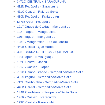
3471C CENTRAL x SARACURUNA
412N Petrópolis - Saracuruna
461C Central - Raiz da Serra
410N Petrópolis - Praia do Anil
MP75 Areal - Petrópolis
121T Duque de Caxias - Mangaratiba
122T Itaguaí - Mangaratiba
116T Itaguaí - Mangaratiba
1951B Mangaratiba - Rio de Janeiro
440B Central - Queimados
425T BARRA DA TIJUCA x QUEIMADOS
180I Japeri - Nova Iguaçu
192C Central - Japeri
1907B Castelo - Japeri
739P Campo Grande - Seropédica/Santa Sofia
436S Itaguaí - Seropédica/Santa Sofia
712L Coelho Neto - Seropédica/Santa Sofia
441B Central - Seropédica/Santa Sofia
144B Candelária - Seropédica/Santa Sofia
1906B Castelo - Paracambi
193C Central - Paracambi