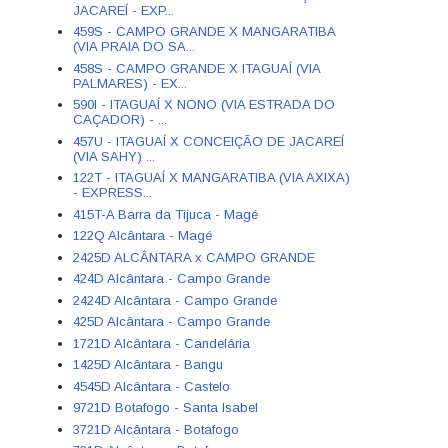
JACAREÍ - EXP...
459S - CAMPO GRANDE X MANGARATIBA
(VIA PRAIA DO SA...
458S - CAMPO GRANDE X ITAGUAÍ (VIA
PALMARES) - EX...
590I - ITAGUAÍ X NONO (VIA ESTRADA DO
CAÇADOR) - ...
457U - ITAGUAÍ X CONCEIÇÃO DE JACAREÍ
(VIA SAHY) ...
122T - ITAGUAÍ X MANGARATIBA (VIA AXIXA)
- EXPRESS...
415T-A Barra da Tijuca - Magé
122Q Alcântara - Magé
2425D ALCÂNTARA x CAMPO GRANDE
424D Alcântara - Campo Grande
2424D Alcântara - Campo Grande
425D Alcântara - Campo Grande
1721D Alcântara - Candelária
1425D Alcântara - Bangu
4545D Alcântara - Castelo
9721D Botafogo - Santa Isabel
3721D Alcântara - Botafogo