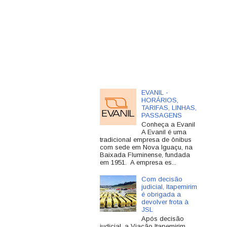
EVANIL -
HORÁRIOS,
TARIFAS, LINHAS,
PASSAGENS
Conheça a Evanil
A Evanil é uma
tradicional empresa de ônibus
com sede em Nova Iguaçu, na
Baixada Fluminense, fundada
em 1951. A empresa es...
Com decisão
judicial, Itapemirim
é obrigada a
devolver frota à
JSL
Após decisão
judicial, a Viação Itapemirim