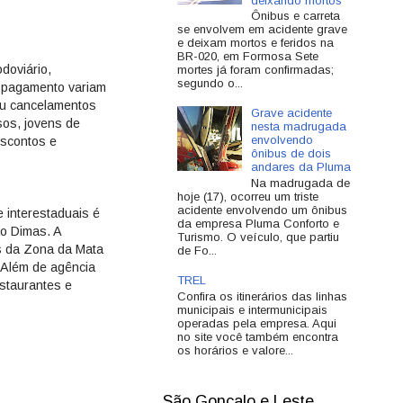
deixando mortos
Ônibus e carreta
se envolvem em acidente grave
e deixam mortos e feridos na
BR-020, em Formosa Sete
doviário,
mortes já foram confirmadas;
segundo o...
e pagamento variam
ou cancelamentos
Grave acidente
sos, jovens de
nesta madrugada
envolvendo
escontos e
ônibus de dois
andares da Pluma
Na madrugada de
hoje (17), ocorreu um triste
acidente envolvendo um ônibus
e interestaduais é
da empresa Pluma Conforto e
ão Dimas. A
Turismo. O veículo, que partiu
es da Zona da Mata
de Fo...
. Além de agência
TREL
staurantes e
Confira os itinerários das linhas
municipais e intermunicipais
operadas pela empresa. Aqui
no site você também encontra
os horários e valore...
São Gonçalo e Leste