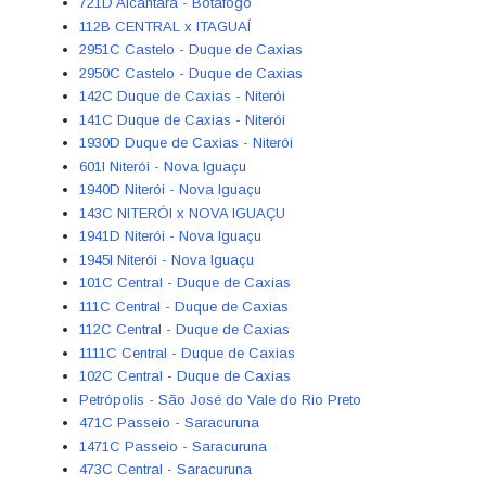
721D Alcântara - Botafogo
112B CENTRAL x ITAGUAÍ
2951C Castelo - Duque de Caxias
2950C Castelo - Duque de Caxias
142C Duque de Caxias - Niterói
141C Duque de Caxias - Niterói
1930D Duque de Caxias - Niterói
601I Niterói - Nova Iguaçu
1940D Niterói - Nova Iguaçu
143C NITERÓI x NOVA IGUAÇU
1941D Niterói - Nova Iguaçu
1945I Niterói - Nova Iguaçu
101C Central - Duque de Caxias
111C Central - Duque de Caxias
112C Central - Duque de Caxias
1111C Central - Duque de Caxias
102C Central - Duque de Caxias
Petrópolis - São José do Vale do Rio Preto
471C Passeio - Saracuruna
1471C Passeio - Saracuruna
473C Central - Saracuruna