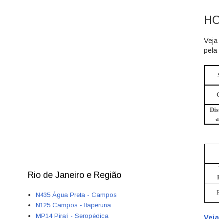
HO
Veja
pela
Dis
a
Rio de Janeiro e Região
N435 Água Preta - Campos
N125 Campos - Itaperuna
MP14 Piraí - Seropédica
Veja