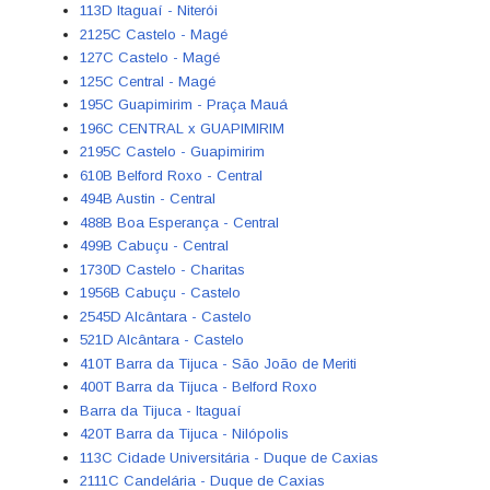
113D Itaguaí - Niterói
2125C Castelo - Magé
127C Castelo - Magé
125C Central - Magé
195C Guapimirim - Praça Mauá
196C CENTRAL x GUAPIMIRIM
2195C Castelo - Guapimirim
610B Belford Roxo - Central
494B Austin - Central
488B Boa Esperança - Central
499B Cabuçu - Central
1730D Castelo - Charitas
1956B Cabuçu - Castelo
2545D Alcântara - Castelo
521D Alcântara - Castelo
410T Barra da Tijuca - São João de Meriti
400T Barra da Tijuca - Belford Roxo
Barra da Tijuca - Itaguaí
420T Barra da Tijuca - Nilópolis
113C Cidade Universitária - Duque de Caxias
2111C Candelária - Duque de Caxias