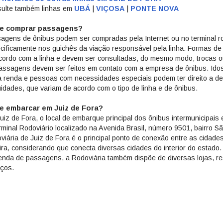
ulte também linhas em
UBÁ
|
VIÇOSA
|
PONTE NOVA
e comprar passagens?
agens de ônibus podem ser compradas pela Internet ou no terminal ro
cificamente nos guichês da viação responsável pela linha. Formas d
cordo com a linha e devem ser consultadas, do mesmo modo, trocas 
assagens devem ser feitos em contato com a empresa de ônibus. Ido
a renda e pessoas com necessidades especiais podem ter direito a d
uidades, que variam de acordo com o tipo de linha e de ônibus.
e embarcar em Juiz de Fora?
uiz de Fora, o local de embarque principal dos ônibus intermunicipais 
rminal Rodoviário localizado na Avenida Brasil, número 9501, bairro S
viária de Juiz de Fora é o principal ponto de conexão entre as cidad
ira, considerando que conecta diversas cidades do interior do estado
enda de passagens, a Rodoviária também dispõe de diversas lojas, re
iços.