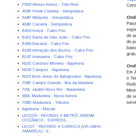
P530 Afonso Arinos - Três Rios
Cons
439P Ponte Coberta - Seropédica
Ond
544P Nilópolis - Seropédica
Pass
438P Cacaria - Seropédica
espe
B410 Araçá - Cabo Frio
de a
B421 Barra de São João - Cabo Frio
de p
B460 Bacaxá - Cabo Frio
baix
B165 Armação dos Búzios - Cabo Frio
grat
B147 Araruama - Cabo Frio
N101 Cardoso Moreira - Itaperuna
Ond
N100 Campos - Itaperuna
Em J
N115 Bom Jesus do Itabapoana - Itaperuna
o Te
738P Campo Grande - Ilha da Madeira
Rodo
720L Jardim Novo Rio - Madureira
Mine
800L Madureira - Nova Aurora
de v
serv
708D Madureira - Tribobó
Itaperuna - Macaé
LECD25 - RECREIO X METRÔ JARDIM
OCEÂNICO - EXPRESS...
LECD7 - RECREIO X CARIOCA (VIA LINHA
AMARELA) - E...