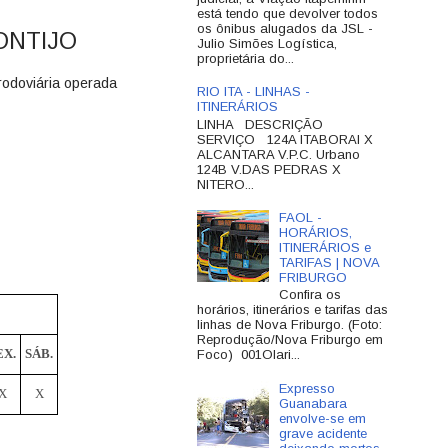
está tendo que devolver todos
os ônibus alugados da JSL -
ONTIJO
Julio Simões Logística,
proprietária do...
 rodoviária operada
RIO ITA - LINHAS -
ITINERÁRIOS
LINHA DESCRIÇÃO
SERVIÇO 124A ITABORAI X
ALCANTARA V.P.C. Urbano
124B V.DAS PEDRAS X
NITERO...
FAOL -
HORÁRIOS,
ITINERÁRIOS e
TARIFAS | NOVA
FRIBURGO
Confira os
horários, itinerários e tarifas das
linhas de Nova Friburgo. (Foto:
Reprodução/Nova Friburgo em
EX.
SÁB.
Foco) 001Olari...
Expresso
X
X
Guanabara
envolve-se em
grave acidente