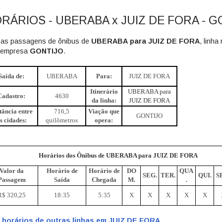
RÁRIOS - UBERABA x JUIZ DE FORA - G
 as passagens de ônibus de
UBERABA para
JUIZ DE FORA
, linha
 empresa
GONTIJO
.
Saída de:
UBERABA
Para:
JUIZ DE FORA
Itinerário
UBERABA para
Cadastro:
4630
da linha:
JUIZ DE FORA
tância entre
716,5
Viação que
GONTIJO
s cidades:
quilômetros
opera:
Horários dos Ônibus de UBERABA para JUIZ DE FORA
Valor da
Horário de
Horário de
DO
QUA
SEG.
TER.
QUI.
S
Passagem
Saída
Chegada
M.
.
R$ 320,25
18:35
5:35
X
X
X
X
X
 horários de outras linhas em JUIZ DE FORA