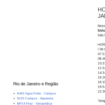
HO
JA
Ness
lin
São 
HORÁ
/ 06:
07:31
08:49
10:31
12:34
14:34
16:26
18:15
Rio de Janeiro e Região
19:54
22:30
N435 Água Preta - Campos
N125 Campos - Itaperuna
Temp
MP14 Piraí - Seropédica