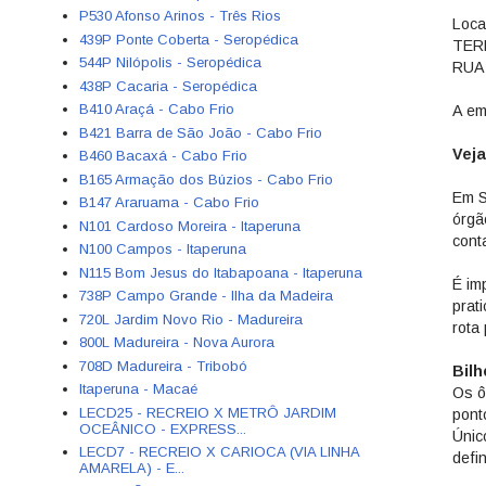
P530 Afonso Arinos - Três Rios
Local
439P Ponte Coberta - Seropédica
TER
544P Nilópolis - Seropédica
RUA
438P Cacaria - Seropédica
B410 Araçá - Cabo Frio
A em
B421 Barra de São João - Cabo Frio
Vej
B460 Bacaxá - Cabo Frio
B165 Armação dos Búzios - Cabo Frio
Em S
B147 Araruama - Cabo Frio
órgã
N101 Cardoso Moreira - Itaperuna
cont
N100 Campos - Itaperuna
N115 Bom Jesus do Itabapoana - Itaperuna
É im
738P Campo Grande - Ilha da Madeira
prat
720L Jardim Novo Rio - Madureira
rota
800L Madureira - Nova Aurora
708D Madureira - Tribobó
Bilh
Itaperuna - Macaé
Os ô
LECD25 - RECREIO X METRÔ JARDIM
pont
OCEÂNICO - EXPRESS...
Únic
LECD7 - RECREIO X CARIOCA (VIA LINHA
defi
AMARELA) - E...