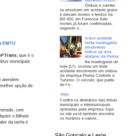
deixando mortos
Ônibus e carreta
se envolvem em acidente grave
e deixam mortos e feridos na
BR-020, em Formosa Sete
mortes já foram confirmadas;
segundo o...
Grave acidente
nesta madrugada
da EMTU
envolvendo
ônibus de dois
SPTrans
, que é o
andares da Pluma
ibus municipais
Na madrugada de
hoje (17), ocorreu um triste
acidente envolvendo um ônibus
da empresa Pluma Conforto e
ue atendem
Turismo. O veículo, que partiu
de Fo...
a melhor opção de
TREL
Confira os itinerários das linhas
municipais e intermunicipais
operadas pela empresa. Aqui
rminado, com
no site você também encontra
quirir o Bilhete
os horários e valore...
lor da tarifa é
São Gonçalo e Leste