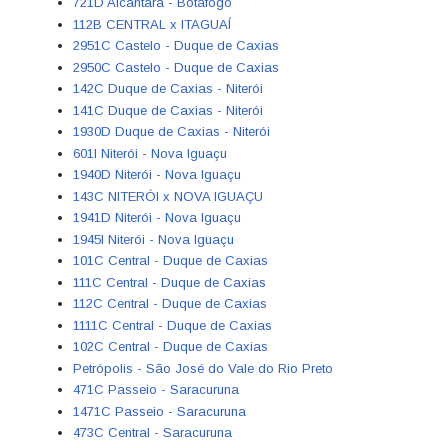
721D Alcântara - Botafogo
112B CENTRAL x ITAGUAÍ
2951C Castelo - Duque de Caxias
2950C Castelo - Duque de Caxias
142C Duque de Caxias - Niterói
141C Duque de Caxias - Niterói
1930D Duque de Caxias - Niterói
601I Niterói - Nova Iguaçu
1940D Niterói - Nova Iguaçu
143C NITERÓI x NOVA IGUAÇU
1941D Niterói - Nova Iguaçu
1945I Niterói - Nova Iguaçu
101C Central - Duque de Caxias
111C Central - Duque de Caxias
112C Central - Duque de Caxias
1111C Central - Duque de Caxias
102C Central - Duque de Caxias
Petrópolis - São José do Vale do Rio Preto
471C Passeio - Saracuruna
1471C Passeio - Saracuruna
473C Central - Saracuruna