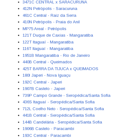
3471C CENTRAL x SARACURUNA
412N Petrópolis - Saracuruna
461C Central - Raiz da Serra
410N Petrópolis - Praia do Anil
MP75 Areal - Petrópolis
121T Duque de Caxias - Mangaratiba
122T Itaguaí - Mangaratiba
116T Itaguaí - Mangaratiba
1951B Mangaratiba - Rio de Janeiro
440B Central - Queimados
425T BARRA DA TIJUCA x QUEIMADOS
180I Japeri - Nova Iguaçu
192C Central - Japeri
1907B Castelo - Japeri
739P Campo Grande - Seropédica/Santa Sofia
436S Itaguaí - Seropédica/Santa Sofia
712L Coelho Neto - Seropédica/Santa Sofia
441B Central - Seropédica/Santa Sofia
144B Candelária - Seropédica/Santa Sofia
1906B Castelo - Paracambi
193C Central - Paracambi