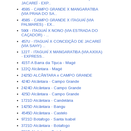
JACAREÍ - EXP...
459S - CAMPO GRANDE X MANGARATIBA
(VIA PRAIA DO SA...
458S - CAMPO GRANDE X ITAGUAÍ (VIA
PALMARES) - EX...
590I - ITAGUAÍ X NONO (VIA ESTRADA DO
CAÇADOR) - ...
457U - ITAGUAÍ X CONCEIÇÃO DE JACAREÍ
(VIA SAHY) ...
122T - ITAGUAÍ X MANGARATIBA (VIA AXIXA)
- EXPRESS...
415T-A Barra da Tijuca - Magé
122Q Alcântara - Magé
2425D ALCÂNTARA x CAMPO GRANDE
424D Alcântara - Campo Grande
2424D Alcântara - Campo Grande
425D Alcântara - Campo Grande
1721D Alcântara - Candelária
1425D Alcântara - Bangu
4545D Alcântara - Castelo
9721D Botafogo - Santa Isabel
3721D Alcântara - Botafogo