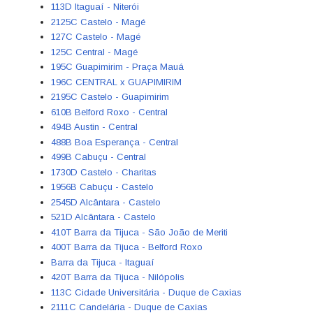
113D Itaguaí - Niterói
2125C Castelo - Magé
127C Castelo - Magé
125C Central - Magé
195C Guapimirim - Praça Mauá
196C CENTRAL x GUAPIMIRIM
2195C Castelo - Guapimirim
610B Belford Roxo - Central
494B Austin - Central
488B Boa Esperança - Central
499B Cabuçu - Central
1730D Castelo - Charitas
1956B Cabuçu - Castelo
2545D Alcântara - Castelo
521D Alcântara - Castelo
410T Barra da Tijuca - São João de Meriti
400T Barra da Tijuca - Belford Roxo
Barra da Tijuca - Itaguaí
420T Barra da Tijuca - Nilópolis
113C Cidade Universitária - Duque de Caxias
2111C Candelária - Duque de Caxias