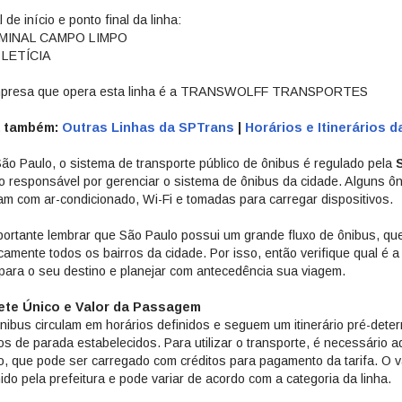
 de início e ponto final da linha:
MINAL CAMPO LIMPO
 LETÍCIA
presa que opera esta linha é a TRANSWOLFF TRANSPORTES
a também:
Outras Linhas da SPTrans
|
Horários e Itinerários 
ão Paulo, o sistema de transporte público de ônibus é regulado pela
o responsável por gerenciar o sistema de ônibus da cidade. Alguns ôn
am com ar-condicionado, Wi-Fi e tomadas para carregar dispositivos.
portante lembrar que São Paulo possui um grande fluxo de ônibus, q
icamente todos os bairros da cidade. Por isso, então verifique qual é 
 para o seu destino e planejar com antecedência sua viagem.
ete Único e Valor da Passagem
nibus circulam em horários definidos e seguem um itinerário pré-dete
os de parada estabelecidos. Para utilizar o transporte, é necessário ad
o, que pode ser carregado com créditos para pagamento da tarifa. O va
nido pela prefeitura e pode variar de acordo com a categoria da linha.