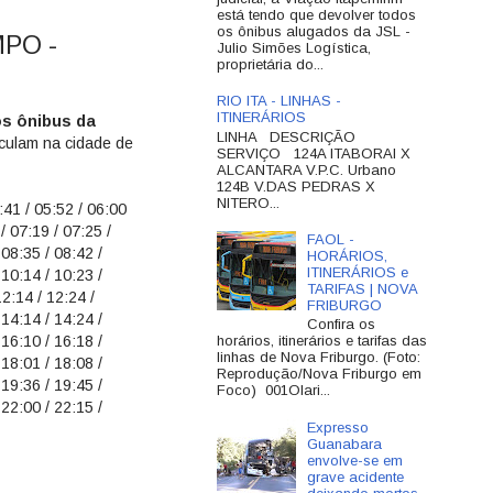
está tendo que devolver todos
os ônibus alugados da JSL -
MPO -
Julio Simões Logística,
proprietária do...
RIO ITA - LINHAS -
ITINERÁRIOS
os ônibus da
LINHA DESCRIÇÃO
culam na cidade de
SERVIÇO 124A ITABORAI X
ALCANTARA V.P.C. Urbano
124B V.DAS PEDRAS X
NITERO...
41 / 05:52 / 06:00
/ 07:19 / 07:25 /
FAOL -
 08:35 / 08:42 /
HORÁRIOS,
ITINERÁRIOS e
 10:14 / 10:23 /
TARIFAS | NOVA
12:14 / 12:24 /
FRIBURGO
 14:14 / 14:24 /
Confira os
 16:10 / 16:18 /
horários, itinerários e tarifas das
linhas de Nova Friburgo. (Foto:
 18:01 / 18:08 /
Reprodução/Nova Friburgo em
 19:36 / 19:45 /
Foco) 001Olari...
 22:00 / 22:15 /
Expresso
Guanabara
envolve-se em
grave acidente