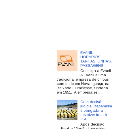
EVANIL -
HORÁRIOS,
TARIFAS, LINHAS,
PASSAGENS
Conheça a Evanil
A Evanil é uma
tradicional empresa de ônibus
com sede em Nova Iguaçu, na
Baixada Fluminense, fundada
em 1951. A empresa es...
Com decisão
judicial, Itapemirim
é obrigada a
devolver frota à
JSL
Após decisão
judicial, a Viação Itapemirim