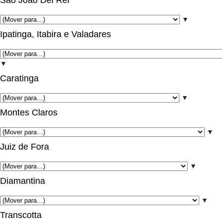
São João Del Rei
▼
Ipatinga, Itabira e Valadares
▼
Caratinga
▼
Montes Claros
▼
Juiz de Fora
▼
Diamantina
▼
Transcotta