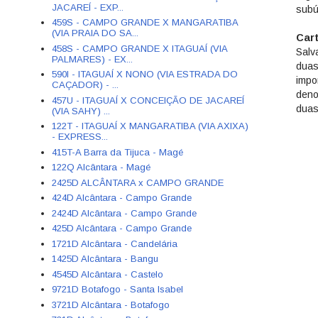
JACAREÍ - EXP...
subú
459S - CAMPO GRANDE X MANGARATIBA
(VIA PRAIA DO SA...
Car
458S - CAMPO GRANDE X ITAGUAÍ (VIA
Salv
PALMARES) - EX...
duas
590I - ITAGUAÍ X NONO (VIA ESTRADA DO
impo
CAÇADOR) - ...
deno
457U - ITAGUAÍ X CONCEIÇÃO DE JACAREÍ
duas
(VIA SAHY) ...
122T - ITAGUAÍ X MANGARATIBA (VIA AXIXA)
- EXPRESS...
415T-A Barra da Tijuca - Magé
122Q Alcântara - Magé
2425D ALCÂNTARA x CAMPO GRANDE
424D Alcântara - Campo Grande
2424D Alcântara - Campo Grande
425D Alcântara - Campo Grande
1721D Alcântara - Candelária
1425D Alcântara - Bangu
4545D Alcântara - Castelo
9721D Botafogo - Santa Isabel
3721D Alcântara - Botafogo