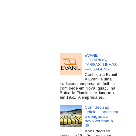
EVANIL -
HORÁRIOS,
TARIFAS, LINHAS,
PASSAGENS
Conheça a Evanil
A Evanil é uma
tradicional empresa de ônibus
com sede em Nova Iguaçu, na
Baixada Fluminense, fundada
em 1951. A empresa es...
Com decisão
judicial, Itapemirim
é obrigada a
devolver frota à
JSL
Após decisão
judicial, a Viação Itapemirim