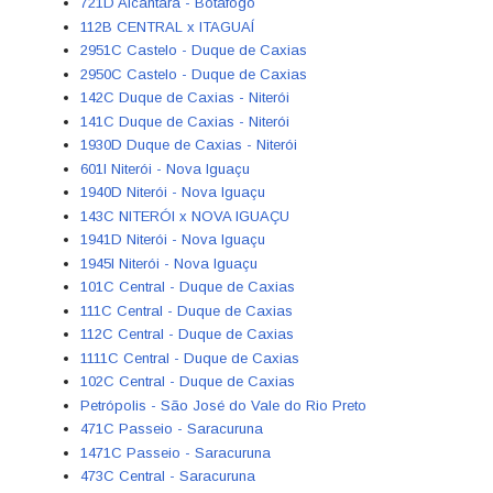
721D Alcântara - Botafogo
112B CENTRAL x ITAGUAÍ
2951C Castelo - Duque de Caxias
2950C Castelo - Duque de Caxias
142C Duque de Caxias - Niterói
141C Duque de Caxias - Niterói
1930D Duque de Caxias - Niterói
601I Niterói - Nova Iguaçu
1940D Niterói - Nova Iguaçu
143C NITERÓI x NOVA IGUAÇU
1941D Niterói - Nova Iguaçu
1945I Niterói - Nova Iguaçu
101C Central - Duque de Caxias
111C Central - Duque de Caxias
112C Central - Duque de Caxias
1111C Central - Duque de Caxias
102C Central - Duque de Caxias
Petrópolis - São José do Vale do Rio Preto
471C Passeio - Saracuruna
1471C Passeio - Saracuruna
473C Central - Saracuruna