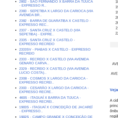
2802 - SÃO FERNANDO X BARRA DA TIJUCA
1
- EXPRESSO R...
1
2383 - SEPETIBA X LARGO DA CARIOCA (VIA
1
AVENIDA BR...
2
2382 - BARRA DE GUARATIBA X CASTELO -
2
EXPRESSO REC...
2
2337 - SANTA CRUZ X CASTELO (VIA
2
SEPETIBA) - EXPRE...
2335 - SANTA CRUZ X CASTELO -
EXPRESSO RECREIO
2333SV - PIABAS X CASTELO - EXPRESSO
RECREIO
2333 - RECREIO X CASTELO (VIA AVENIDA
GENARO CARVA...
AV
2329 - RECREIO X CASTELO (VIA AVENIDA
LUCIO COSTA)...
AVE
2308 - COSMOS X LARGO DA CARIOCA -
EXPRESSO RECREI...
2303 - CESARÃO X LARGO DA CARIOCA -
Veja
EXPRESSO RECRE...
460S - ITAGUAÍ X BARRA DA TIJUCA -
A ci
EXPRESSO RECREI...
prin
1903S - ITAGUAÍ X CONCEIÇÃO DE JACAREÍ
ônib
- EXPRESSO...
regi
1902S - CAMPO GRANDE X CONCEIÇÃO DE