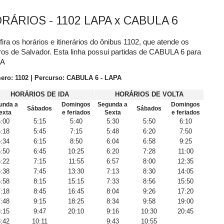
RÁRIOS - 1102 LAPA x CABULA 6
ira os horários e itinerários do ônibus 1102, que atende os
ros de Salvador. Esta linha possui partidas de CABULA 6 para
PA
ro: 1102 | Percurso: CABULA 6 - LAPA
HORÁRIOS DE IDA
HORÁRIOS DE VOLTA
unda a
Domingos
Segunda a
Domingos
Sábados
Sábados
exta
e feriados
Sexta
e feriados
:00
5:15
5:40
5:30
5:50
6:10
:18
5:45
7:15
5:48
6:20
7:50
:34
6:15
8:50
6:04
6:58
9:25
:50
6:45
10:25
6:20
7:28
11:00
:22
7:15
11:55
6:57
8:00
12:35
:38
7:45
13:30
7:13
8:30
14:05
:58
8:15
15:15
7:33
8:56
15:50
:18
8:45
16:45
8:04
9:26
17:20
:48
9:15
18:25
8:34
9:58
19:00
:15
9:47
20:10
9:16
10:30
20:45
:42
10:11
9:43
10:55