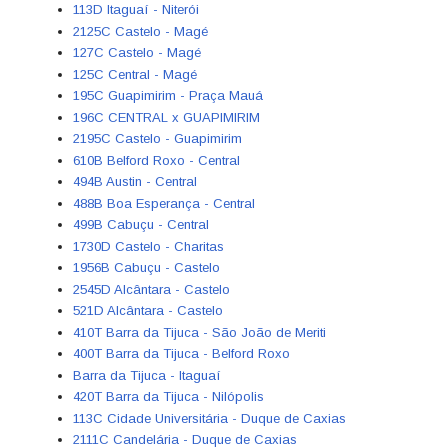
113D Itaguaí - Niterói
2125C Castelo - Magé
127C Castelo - Magé
125C Central - Magé
195C Guapimirim - Praça Mauá
196C CENTRAL x GUAPIMIRIM
2195C Castelo - Guapimirim
610B Belford Roxo - Central
494B Austin - Central
488B Boa Esperança - Central
499B Cabuçu - Central
1730D Castelo - Charitas
1956B Cabuçu - Castelo
2545D Alcântara - Castelo
521D Alcântara - Castelo
410T Barra da Tijuca - São João de Meriti
400T Barra da Tijuca - Belford Roxo
Barra da Tijuca - Itaguaí
420T Barra da Tijuca - Nilópolis
113C Cidade Universitária - Duque de Caxias
2111C Candelária - Duque de Caxias