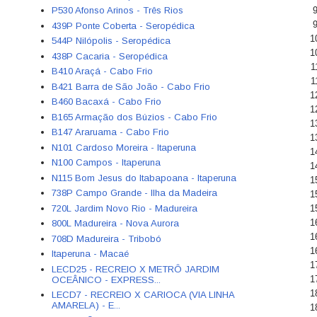
9
P530 Afonso Arinos - Três Rios
9
439P Ponte Coberta - Seropédica
1
544P Nilópolis - Seropédica
1
438P Cacaria - Seropédica
1
B410 Araçá - Cabo Frio
1
B421 Barra de São João - Cabo Frio
1
B460 Bacaxá - Cabo Frio
1
B165 Armação dos Búzios - Cabo Frio
1
B147 Araruama - Cabo Frio
1
N101 Cardoso Moreira - Itaperuna
1
N100 Campos - Itaperuna
1
N115 Bom Jesus do Itabapoana - Itaperuna
1
738P Campo Grande - Ilha da Madeira
1
720L Jardim Novo Rio - Madureira
1
1
800L Madureira - Nova Aurora
1
708D Madureira - Tribobó
1
Itaperuna - Macaé
1
LECD25 - RECREIO X METRÔ JARDIM
1
OCEÂNICO - EXPRESS...
1
LECD7 - RECREIO X CARIOCA (VIA LINHA
AMARELA) - E...
1