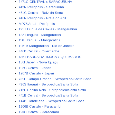
3471C CENTRAL x SARACURUNA
412N Petrópolis - Saracuruna
461C Central - Raiz da Serra
410N Petrópolis - Praia do Anil
MP75 Areal - Petrópolis
121T Duque de Caxias - Mangaratiba
122T Itaguaí - Mangaratiba
116T Itaguaí - Mangaratiba
1951B Mangaratiba - Rio de Janeiro
440B Central - Queimados
425T BARRA DA TIJUCA x QUEIMADOS
180I Japeri - Nova Iguaçu
192C Central - Japeri
1907B Castelo - Japeri
739P Campo Grande - Seropédica/Santa Sofia
436S Itaguaí - Seropédica/Santa Sofia
712L Coelho Neto - Seropédica/Santa Sofia
441B Central - Seropédica/Santa Sofia
144B Candelária - Seropédica/Santa Sofia
1906B Castelo - Paracambi
193C Central - Paracambi