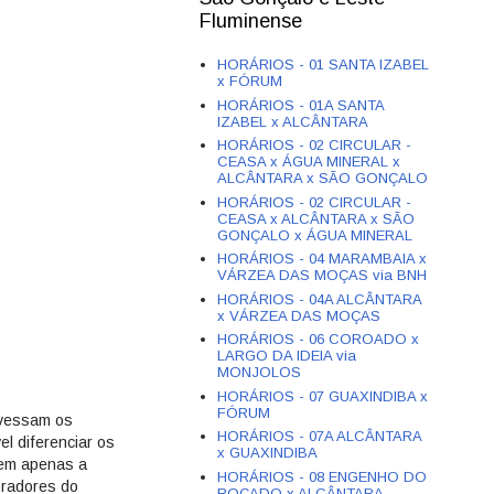
Fluminense
HORÁRIOS - 01 SANTA IZABEL
x FÓRUM
HORÁRIOS - 01A SANTA
IZABEL x ALCÂNTARA
HORÁRIOS - 02 CIRCULAR -
CEASA x ÁGUA MINERAL x
ALCÂNTARA x SÃO GONÇALO
HORÁRIOS - 02 CIRCULAR -
CEASA x ALCÂNTARA x SÃO
GONÇALO x ÁGUA MINERAL
HORÁRIOS - 04 MARAMBAIA x
VÁRZEA DAS MOÇAS via BNH
HORÁRIOS - 04A ALCÂNTARA
x VÁRZEA DAS MOÇAS
HORÁRIOS - 06 COROADO x
LARGO DA IDEIA via
MONJOLOS
HORÁRIOS - 07 GUAXINDIBA x
FÓRUM
avessam os
HORÁRIOS - 07A ALCÂNTARA
el diferenciar os
x GUAXINDIBA
dem apenas a
HORÁRIOS - 08 ENGENHO DO
oradores do
ROÇADO x ALCÂNTARA