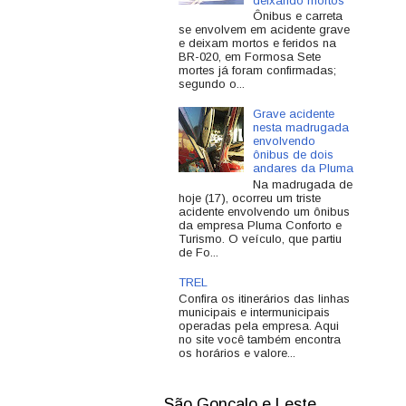
deixando mortos
Ônibus e carreta
se envolvem em acidente grave
e deixam mortos e feridos na
BR-020, em Formosa Sete
mortes já foram confirmadas;
segundo o...
Grave acidente
nesta madrugada
envolvendo
ônibus de dois
andares da Pluma
Na madrugada de
hoje (17), ocorreu um triste
acidente envolvendo um ônibus
da empresa Pluma Conforto e
Turismo. O veículo, que partiu
de Fo...
TREL
Confira os itinerários das linhas
municipais e intermunicipais
operadas pela empresa. Aqui
no site você também encontra
os horários e valore...
São Gonçalo e Leste