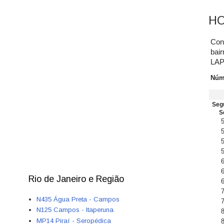
HO
Conf
bair
LA
Núme
Seg
S
5
5
5
5
6
6
Rio de Janeiro e Região
6
7
N435 Água Preta - Campos
7
N125 Campos - Itaperuna
8
MP14 Piraí - Seropédica
8