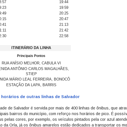
8:57
19:44
9:23
19:59
9:49
20:25
0:15
20:47
0:41
21:13
1:11
21:42
2:30
22:58
ITINERÁRIO DA LINHA
Principais Pontos
RUA ANÍSIO MELHOR, CABULA VI
ENIDA ANTÔNIO CARLOS MAGALHÃES,
STIEP
NIDA MÁRIO LEAL FERREIRA, BONOCÔ
ESTAÇÃO DA LAPA, BARRIS
 horários de outras linhas de Salvador
dade de Salvador é servida por mais de 400 linhas de ônibus, que atr
cipais bairros do município, com reforço nos horários de pico. É possív
us pelas cores, por exemplo, os veículos pintados pela cor azul aten
ão da Orla, já os ônibus amarelos estão dedicados a transportar os m