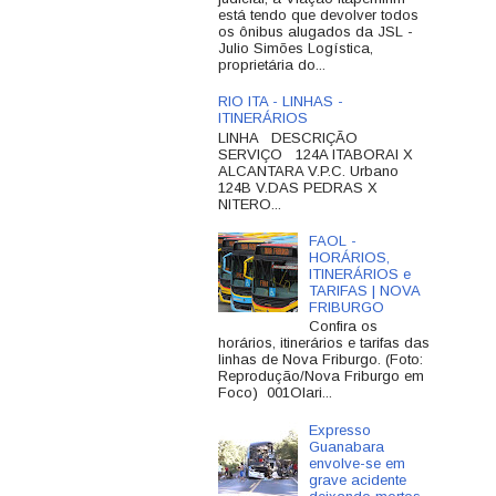
está tendo que devolver todos
os ônibus alugados da JSL -
Julio Simões Logística,
proprietária do...
RIO ITA - LINHAS -
ITINERÁRIOS
LINHA DESCRIÇÃO
SERVIÇO 124A ITABORAI X
ALCANTARA V.P.C. Urbano
124B V.DAS PEDRAS X
NITERO...
FAOL -
HORÁRIOS,
ITINERÁRIOS e
TARIFAS | NOVA
FRIBURGO
Confira os
horários, itinerários e tarifas das
linhas de Nova Friburgo. (Foto:
Reprodução/Nova Friburgo em
Foco) 001Olari...
Expresso
Guanabara
envolve-se em
grave acidente