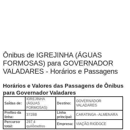
Ônibus de IGREJINHA (ÁGUAS
FORMOSAS) para GOVERNADOR
VALADARES - Horários e Passagens
Horários e Valores das Passagens de Ônibus
para Governador Valadares
IGREJINHA
GOVERNADOR
Saídas de:
(ÁGUAS
Destino:
VALADARES
FORMOSAS)
Prefixo da
Linha
3728B
CARATINGA - ALMENARA
linha:
principal:
Percurso
297,4
Empresa:
VIAÇÃO RIODOCE
total:
quilômetros