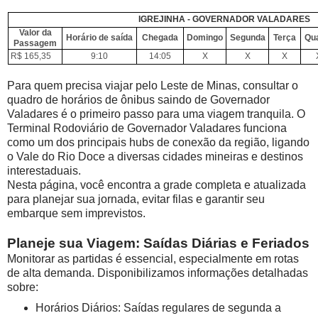
IGREJINHA - GOVERNADOR VALADARES
Valor da
Horário de saída
Chegada
Domingo
Segunda
Terça
Qu
Passagem
R$ 165,35
9:10
14:05
X
X
X
Para quem precisa viajar pelo Leste de Minas, consultar o
quadro de horários de ônibus saindo de Governador
Valadares é o primeiro passo para uma viagem tranquila. O
Terminal Rodoviário de Governador Valadares funciona
como um dos principais hubs de conexão da região, ligando
o Vale do Rio Doce a diversas cidades mineiras e destinos
interestaduais.
Nesta página, você encontra a grade completa e atualizada
para planejar sua jornada, evitar filas e garantir seu
embarque sem imprevistos.
Planeje sua Viagem: Saídas Diárias e Feriados
Monitorar as partidas é essencial, especialmente em rotas
de alta demanda. Disponibilizamos informações detalhadas
sobre:
Horários Diários: Saídas regulares de segunda a