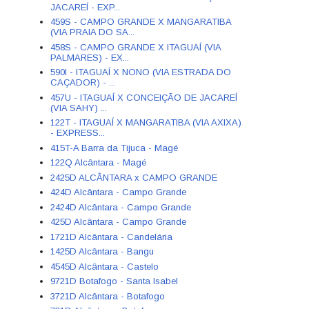
JACAREÍ - EXP...
459S - CAMPO GRANDE X MANGARATIBA
(VIA PRAIA DO SA...
458S - CAMPO GRANDE X ITAGUAÍ (VIA
PALMARES) - EX...
590I - ITAGUAÍ X NONO (VIA ESTRADA DO
CAÇADOR) - ...
457U - ITAGUAÍ X CONCEIÇÃO DE JACAREÍ
(VIA SAHY) ...
122T - ITAGUAÍ X MANGARATIBA (VIA AXIXA)
- EXPRESS...
415T-A Barra da Tijuca - Magé
122Q Alcântara - Magé
2425D ALCÂNTARA x CAMPO GRANDE
424D Alcântara - Campo Grande
2424D Alcântara - Campo Grande
425D Alcântara - Campo Grande
1721D Alcântara - Candelária
1425D Alcântara - Bangu
4545D Alcântara - Castelo
9721D Botafogo - Santa Isabel
3721D Alcântara - Botafogo