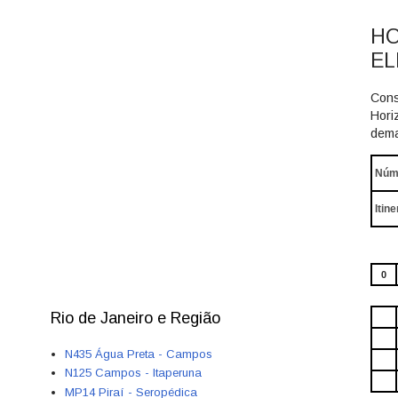
HO
E
Cons
Hori
dema
Núm
Itine
0
Rio de Janeiro e Região
N435 Água Preta - Campos
N125 Campos - Itaperuna
MP14 Piraí - Seropédica