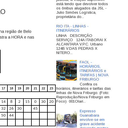
está tendo que devolver todos
os ônibus alugados da JSL -
ÃO
Julio Simões Logística,
proprietária do...
RIO ITA - LINHAS -
ITINERÁRIOS
na região de Belo
LINHA DESCRIÇÃO
mostra a HORA e nas
SERVIÇO 124A ITABORAI X
ALCANTARA V.P.C. Urbano
124B V.DAS PEDRAS X
NITERO...
FAOL -
HORÁRIOS,
ITINERÁRIOS e
TARIFAS | NOVA
FRIBURGO
Confira os
horários, itinerários e tarifas das
17
18
19
20
21
22
23
linhas de Nova Friburgo. (Foto:
Reprodução/Nova Friburgo em
Foco) 001Olari...
14
8
2
15
0
30
20
32
26
30
45
Expresso
Guanabara
50
44
envolve-se em
grave acidente