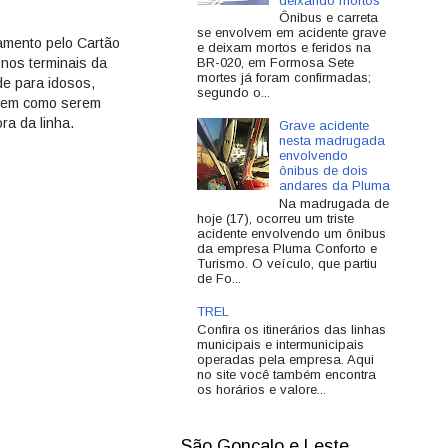
deixando mortos
Ônibus e carreta
se envolvem em acidente grave
amento pelo Cartão
e deixam mortos e feridos na
nos terminais da
BR-020, em Formosa Sete
mortes já foram confirmadas;
de para idosos,
segundo o...
r bem como serem
ra da linha.
Grave acidente
nesta madrugada
envolvendo
ônibus de dois
andares da Pluma
Na madrugada de
hoje (17), ocorreu um triste
acidente envolvendo um ônibus
da empresa Pluma Conforto e
Turismo. O veículo, que partiu
de Fo...
TREL
Confira os itinerários das linhas
municipais e intermunicipais
operadas pela empresa. Aqui
no site você também encontra
os horários e valore...
São Gonçalo e Leste