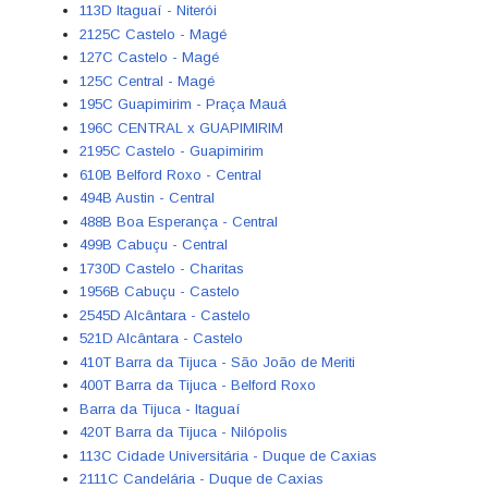
113D Itaguaí - Niterói
2125C Castelo - Magé
127C Castelo - Magé
125C Central - Magé
195C Guapimirim - Praça Mauá
196C CENTRAL x GUAPIMIRIM
2195C Castelo - Guapimirim
610B Belford Roxo - Central
494B Austin - Central
488B Boa Esperança - Central
499B Cabuçu - Central
1730D Castelo - Charitas
1956B Cabuçu - Castelo
2545D Alcântara - Castelo
521D Alcântara - Castelo
410T Barra da Tijuca - São João de Meriti
400T Barra da Tijuca - Belford Roxo
Barra da Tijuca - Itaguaí
420T Barra da Tijuca - Nilópolis
113C Cidade Universitária - Duque de Caxias
2111C Candelária - Duque de Caxias