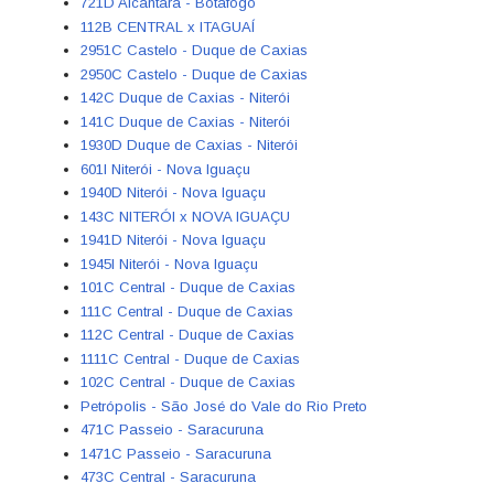
721D Alcântara - Botafogo
112B CENTRAL x ITAGUAÍ
2951C Castelo - Duque de Caxias
2950C Castelo - Duque de Caxias
142C Duque de Caxias - Niterói
141C Duque de Caxias - Niterói
1930D Duque de Caxias - Niterói
601I Niterói - Nova Iguaçu
1940D Niterói - Nova Iguaçu
143C NITERÓI x NOVA IGUAÇU
1941D Niterói - Nova Iguaçu
1945I Niterói - Nova Iguaçu
101C Central - Duque de Caxias
111C Central - Duque de Caxias
112C Central - Duque de Caxias
1111C Central - Duque de Caxias
102C Central - Duque de Caxias
Petrópolis - São José do Vale do Rio Preto
471C Passeio - Saracuruna
1471C Passeio - Saracuruna
473C Central - Saracuruna