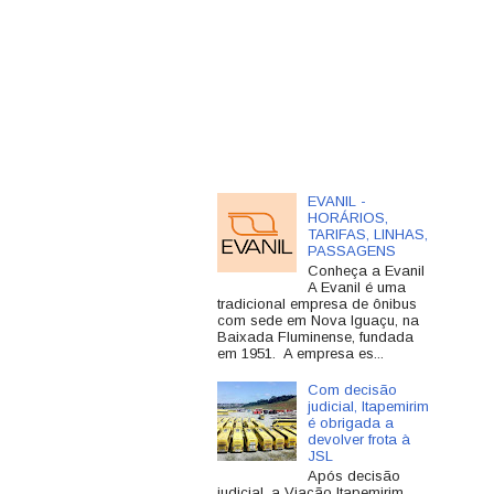
EVANIL -
HORÁRIOS,
TARIFAS, LINHAS,
PASSAGENS
Conheça a Evanil
A Evanil é uma
tradicional empresa de ônibus
com sede em Nova Iguaçu, na
Baixada Fluminense, fundada
em 1951. A empresa es...
Com decisão
judicial, Itapemirim
é obrigada a
devolver frota à
JSL
Após decisão
judicial, a Viação Itapemirim