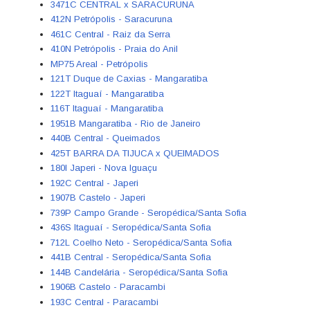
3471C CENTRAL x SARACURUNA
412N Petrópolis - Saracuruna
461C Central - Raiz da Serra
410N Petrópolis - Praia do Anil
MP75 Areal - Petrópolis
121T Duque de Caxias - Mangaratiba
122T Itaguaí - Mangaratiba
116T Itaguaí - Mangaratiba
1951B Mangaratiba - Rio de Janeiro
440B Central - Queimados
425T BARRA DA TIJUCA x QUEIMADOS
180I Japeri - Nova Iguaçu
192C Central - Japeri
1907B Castelo - Japeri
739P Campo Grande - Seropédica/Santa Sofia
436S Itaguaí - Seropédica/Santa Sofia
712L Coelho Neto - Seropédica/Santa Sofia
441B Central - Seropédica/Santa Sofia
144B Candelária - Seropédica/Santa Sofia
1906B Castelo - Paracambi
193C Central - Paracambi