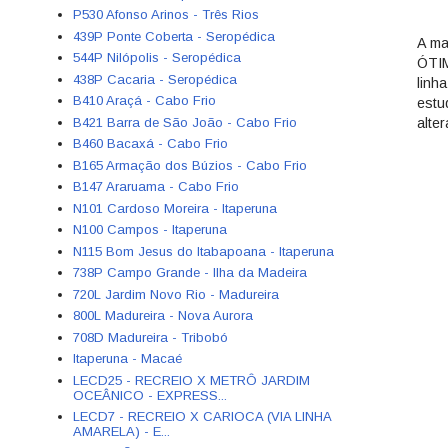
P530 Afonso Arinos - Três Rios
439P Ponte Coberta - Seropédica
A ma
544P Nilópolis - Seropédica
ÓTIM
438P Cacaria - Seropédica
linh
B410 Araçá - Cabo Frio
estu
alte
B421 Barra de São João - Cabo Frio
B460 Bacaxá - Cabo Frio
B165 Armação dos Búzios - Cabo Frio
B147 Araruama - Cabo Frio
N101 Cardoso Moreira - Itaperuna
N100 Campos - Itaperuna
N115 Bom Jesus do Itabapoana - Itaperuna
738P Campo Grande - Ilha da Madeira
720L Jardim Novo Rio - Madureira
800L Madureira - Nova Aurora
708D Madureira - Tribobó
Itaperuna - Macaé
LECD25 - RECREIO X METRÔ JARDIM
OCEÂNICO - EXPRESS...
LECD7 - RECREIO X CARIOCA (VIA LINHA
AMARELA) - E...