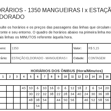
RÁRIOS - 1350 MANGUEIRAS I x ESTAÇ
LDORADO
ulte os horários e os preços das passagens das linhas que circulam 
zonte e seu entorno. O quadro de horários abaixo na primeira linha 
is linhas os MINUTOS referente àquela hora.
ero:
1350
Valor:
R$ 5,15
rário:
ESTAÇÃO ELDORADO - MANGUEIRAS I
Cidade:
CONTAGEM
HORÁRIOS DOS ÔNIBUS (Hora/Minutos)
1
2
3
4
5
6
7
8
9
10
11
12
13
14
15
16
45
10
6
10
16
0
6
12
18
2
6
14
20
30
22
32
38
22
28
34
40
24
30
36
38
48
38
54
44
50
56
46
52
58
56
54