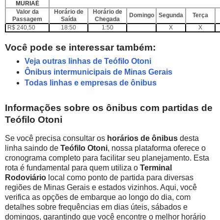
MURIAÉ
Valor da
Horário de
Horário de
Domingo
Segunda
Terça
Passagem
Saída
Chegada
R$ 240,50
18:50
1:50
X
X
Você pode se interessar também:
Veja outras linhas de Teófilo Otoni
Ônibus intermunicipais de Minas Gerais
Todas linhas e empresas de ônibus
Informações sobre os ônibus com partidas de
Teófilo Otoni
Se você precisa consultar os
horários de ônibus
desta
linha saindo de
Teófilo Otoni
, nossa plataforma oferece o
cronograma completo para facilitar seu planejamento. Esta
rota é fundamental para quem utiliza o
Terminal
Rodoviário
local como ponto de partida para diversas
regiões de Minas Gerais e estados vizinhos. Aqui, você
verifica as opções de embarque ao longo do dia, com
detalhes sobre frequências em dias úteis, sábados e
domingos, garantindo que você encontre o melhor horário