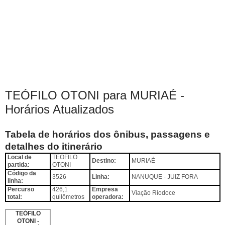
TEÓFILO OTONI para MURIAÉ -
Horários Atualizados
Tabela de horários dos ônibus,
passagens e
detalhes do itinerário
Local de
TEÓFILO
Destino:
MURIAÉ
partida:
OTONI
Código da
3526
Linha:
NANUQUE - JUIZ FORA
linha:
Percurso
426,1
Empresa
Viação Riodoce
total:
quilômetros
operadora:
TEÓFILO
OTONI -