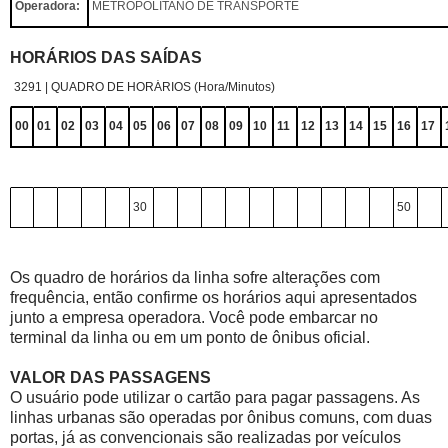
Operadora:
METROPOLITANO DE TRANSPORTE
HORÁRIOS DAS SAÍDAS
3291 | QUADRO DE HORÁRIOS (Hora/Minutos)
00
01
02
03
04
05
06
07
08
09
10
11
12
13
14
15
16
17
30
50
Os quadro de horários da linha sofre alterações com
frequência, então confirme os horários aqui apresentados
junto a empresa operadora. Você pode embarcar no
terminal da linha ou em um ponto de ônibus oficial.
VALOR DAS PASSAGENS
O usuário pode utilizar o cartão para pagar passagens. As
linhas urbanas são operadas por ônibus comuns, com duas
portas, já as convencionais são realizadas por veículos