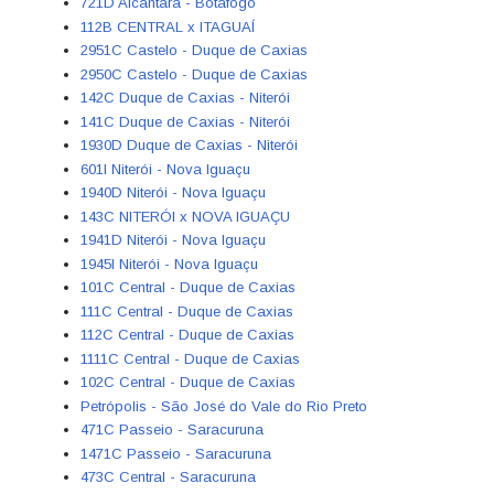
721D Alcântara - Botafogo
112B CENTRAL x ITAGUAÍ
2951C Castelo - Duque de Caxias
2950C Castelo - Duque de Caxias
142C Duque de Caxias - Niterói
141C Duque de Caxias - Niterói
1930D Duque de Caxias - Niterói
601I Niterói - Nova Iguaçu
1940D Niterói - Nova Iguaçu
143C NITERÓI x NOVA IGUAÇU
1941D Niterói - Nova Iguaçu
1945I Niterói - Nova Iguaçu
101C Central - Duque de Caxias
111C Central - Duque de Caxias
112C Central - Duque de Caxias
1111C Central - Duque de Caxias
102C Central - Duque de Caxias
Petrópolis - São José do Vale do Rio Preto
471C Passeio - Saracuruna
1471C Passeio - Saracuruna
473C Central - Saracuruna