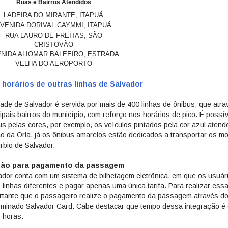
Ruas e Bairros Atendidos
LADEIRA DO MIRANTE, ITAPUÃ
VENIDA DORIVAL CAYMMI, ITAPUÃ
RUA LAURO DE FREITAS, SÃO
CRISTOVÃO
NIDA ALIOMAR BALEEIRO, ESTRADA
VELHA DO AEROPORTO
 horários de outras linhas de Salvador
dade de Salvador é servida por mais de 400 linhas de ônibus, que atr
cipais bairros do município, com reforço nos horários de pico. É possív
us pelas cores, por exemplo, os veículos pintados pela cor azul aten
ão da Orla, já os ônibus amarelos estão dedicados a transportar os m
rbio de Salvador.
tão para pagamento da passagem
ador conta com um sistema de bilhetagem eletrônica, em que os usuári
 linhas diferentes e pagar apenas uma única tarifa. Para realizar essa
rtante que o passageiro realize o pagamento da passagem através do
minado Salvador Card. Cabe destacar que tempo dessa integração é 
 horas.