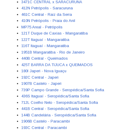
3471C CENTRAL x SARACURUNA
412N Petrópolis - Saracuruna
461C Central - Raiz da Serra
410N Petrópolis - Praia do Anil
MP75 Areal - Petrópolis
121T Duque de Caxias - Mangaratiba
122T Itaguaí - Mangaratiba
116T Itaguaí - Mangaratiba
1951B Mangaratiba - Rio de Janeiro
440B Central - Queimados
425T BARRA DA TIJUCA x QUEIMADOS
180I Japeri - Nova Iguaçu
192C Central - Japeri
1907B Castelo - Japeri
739P Campo Grande - Seropédica/Santa Sofia
436S Itaguaí - Seropédica/Santa Sofia
712L Coelho Neto - Seropédica/Santa Sofia
441B Central - Seropédica/Santa Sofia
144B Candelária - Seropédica/Santa Sofia
1906B Castelo - Paracambi
193C Central - Paracambi