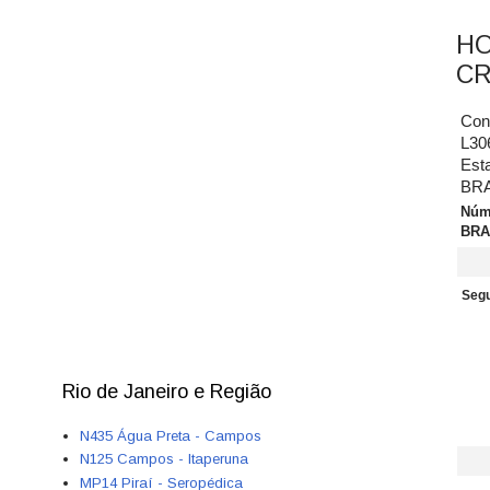
HO
CR
Conf
L306
Est
BR
Núme
BRA
Segu
Rio de Janeiro e Região
N435 Água Preta - Campos
N125 Campos - Itaperuna
MP14 Piraí - Seropédica