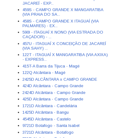
JACAREÍ - EXP...
459S - CAMPO GRANDE X MANGARATIBA
(VIA PRAIA DO SA...
458S - CAMPO GRANDE X ITAGUAÍ (VIA
PALMARES) - EX...
590I - ITAGUAÍ X NONO (VIA ESTRADA DO
CAÇADOR) - ...
457U - ITAGUAÍ X CONCEIÇÃO DE JACAREÍ
(VIA SAHY) ...
122T - ITAGUAÍ X MANGARATIBA (VIA AXIXA)
- EXPRESS...
415T-A Barra da Tijuca - Magé
122Q Alcântara - Magé
2425D ALCÂNTARA x CAMPO GRANDE
424D Alcântara - Campo Grande
2424D Alcântara - Campo Grande
425D Alcântara - Campo Grande
1721D Alcântara - Candelária
1425D Alcântara - Bangu
4545D Alcântara - Castelo
9721D Botafogo - Santa Isabel
3721D Alcântara - Botafogo