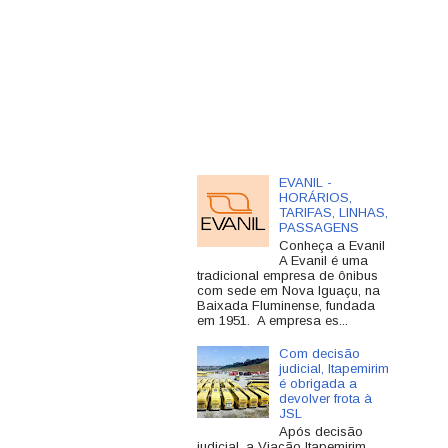
EVANIL -
HORÁRIOS,
TARIFAS, LINHAS,
PASSAGENS
Conheça a Evanil
A Evanil é uma
tradicional empresa de ônibus
com sede em Nova Iguaçu, na
Baixada Fluminense, fundada
em 1951. A empresa es...
Com decisão
judicial, Itapemirim
é obrigada a
devolver frota à
JSL
Após decisão
judicial, a Viação Itapemirim