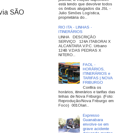
está tendo que devolver todos
os ônibus alugados da JSL -
via SÃO
Julio Simões Logística,
proprietária do...
RIO ITA - LINHAS -
ITINERÁRIOS
LINHA DESCRIÇÃO
SERVIÇO 124A ITABORAI X
ALCANTARA V.P.C. Urbano
124B V.DAS PEDRAS X
NITERO...
FAOL -
HORÁRIOS,
ITINERÁRIOS e
TARIFAS | NOVA
FRIBURGO
Confira os
horários, itinerários e tarifas das
linhas de Nova Friburgo. (Foto:
Reprodução/Nova Friburgo em
Foco) 001Olari...
Expresso
Guanabara
envolve-se em
grave acidente