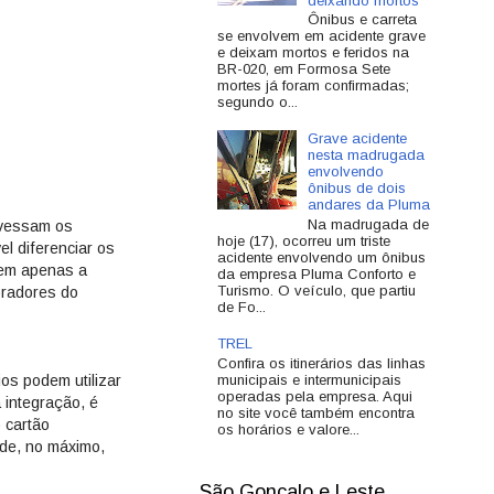
deixando mortos
Ônibus e carreta
se envolvem em acidente grave
e deixam mortos e feridos na
BR-020, em Formosa Sete
mortes já foram confirmadas;
segundo o...
Grave acidente
nesta madrugada
envolvendo
ônibus de dois
andares da Pluma
Na madrugada de
avessam os
hoje (17), ocorreu um triste
el diferenciar os
acidente envolvendo um ônibus
dem apenas a
da empresa Pluma Conforto e
Turismo. O veículo, que partiu
oradores do
de Fo...
TREL
Confira os itinerários das linhas
municipais e intermunicipais
os podem utilizar
operadas pela empresa. Aqui
 integração, é
no site você também encontra
 cartão
os horários e valore...
de, no máximo,
São Gonçalo e Leste