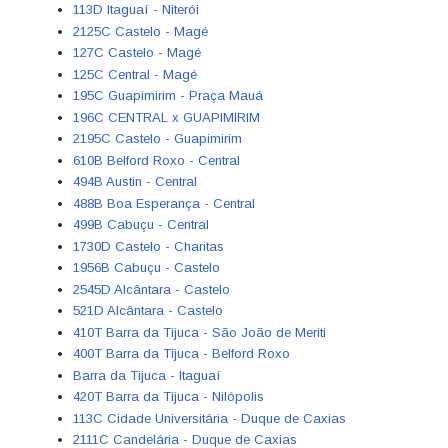
113D Itaguaí - Niterói
2125C Castelo - Magé
127C Castelo - Magé
125C Central - Magé
195C Guapimirim - Praça Mauá
196C CENTRAL x GUAPIMIRIM
2195C Castelo - Guapimirim
610B Belford Roxo - Central
494B Austin - Central
488B Boa Esperança - Central
499B Cabuçu - Central
1730D Castelo - Charitas
1956B Cabuçu - Castelo
2545D Alcântara - Castelo
521D Alcântara - Castelo
410T Barra da Tijuca - São João de Meriti
400T Barra da Tijuca - Belford Roxo
Barra da Tijuca - Itaguaí
420T Barra da Tijuca - Nilópolis
113C Cidade Universitária - Duque de Caxias
2111C Candelária - Duque de Caxias