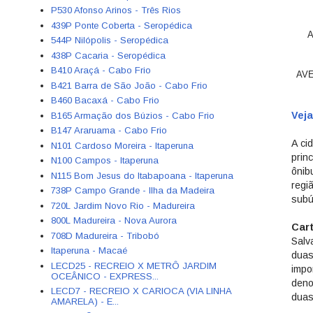
P530 Afonso Arinos - Três Rios
439P Ponte Coberta - Seropédica
A
544P Nilópolis - Seropédica
438P Cacaria - Seropédica
B410 Araçá - Cabo Frio
AVE
B421 Barra de São João - Cabo Frio
B460 Bacaxá - Cabo Frio
Veja
B165 Armação dos Búzios - Cabo Frio
B147 Araruama - Cabo Frio
A ci
N101 Cardoso Moreira - Itaperuna
prin
N100 Campos - Itaperuna
ônib
N115 Bom Jesus do Itabapoana - Itaperuna
regi
738P Campo Grande - Ilha da Madeira
subú
720L Jardim Novo Rio - Madureira
800L Madureira - Nova Aurora
Car
708D Madureira - Tribobó
Salv
Itaperuna - Macaé
duas
LECD25 - RECREIO X METRÔ JARDIM
impo
OCEÂNICO - EXPRESS...
deno
LECD7 - RECREIO X CARIOCA (VIA LINHA
duas
AMARELA) - E...