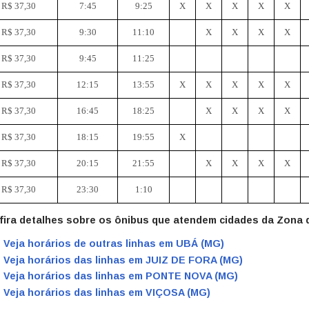
R$ 37,30
7:45
9:25
X
X
X
X
X
R$ 37,30
9:30
11:10
X
X
X
X
R$ 37,30
9:45
11:25
R$ 37,30
12:15
13:55
X
X
X
X
X
R$ 37,30
16:45
18:25
X
X
X
X
R$ 37,30
18:15
19:55
X
R$ 37,30
20:15
21:55
X
X
X
X
R$ 37,30
23:30
1:10
fira detalhes sobre os ônibus que atendem cidades da Zona 
Veja horários de outras linhas em UBÁ (MG)
Veja horários das linhas em JUIZ DE FORA (MG)
Veja horários das linhas em PONTE NOVA (MG)
Veja horários das linhas em VIÇOSA (MG)