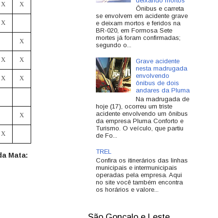
deixando mortos
X
X
Ônibus e carreta
se envolvem em acidente grave
X
e deixam mortos e feridos na
BR-020, em Formosa Sete
mortes já foram confirmadas;
X
segundo o...
X
X
Grave acidente
nesta madrugada
envolvendo
X
X
ônibus de dois
andares da Pluma
Na madrugada de
hoje (17), ocorreu um triste
acidente envolvendo um ônibus
X
da empresa Pluma Conforto e
Turismo. O veículo, que partiu
X
de Fo...
TREL
da Mata:
Confira os itinerários das linhas
municipais e intermunicipais
operadas pela empresa. Aqui
no site você também encontra
os horários e valore...
São Gonçalo e Leste