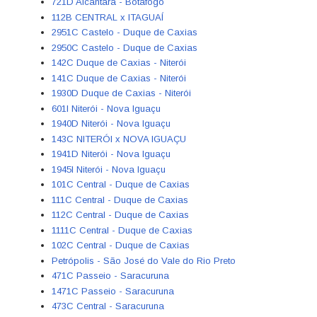
721D Alcântara - Botafogo
112B CENTRAL x ITAGUAÍ
2951C Castelo - Duque de Caxias
2950C Castelo - Duque de Caxias
142C Duque de Caxias - Niterói
141C Duque de Caxias - Niterói
1930D Duque de Caxias - Niterói
601I Niterói - Nova Iguaçu
1940D Niterói - Nova Iguaçu
143C NITERÓI x NOVA IGUAÇU
1941D Niterói - Nova Iguaçu
1945I Niterói - Nova Iguaçu
101C Central - Duque de Caxias
111C Central - Duque de Caxias
112C Central - Duque de Caxias
1111C Central - Duque de Caxias
102C Central - Duque de Caxias
Petrópolis - São José do Vale do Rio Preto
471C Passeio - Saracuruna
1471C Passeio - Saracuruna
473C Central - Saracuruna