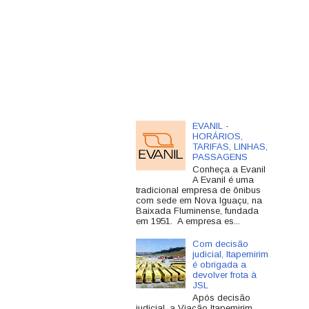
EVANIL -
HORÁRIOS,
TARIFAS, LINHAS,
PASSAGENS
Conheça a Evanil
A Evanil é uma
tradicional empresa de ônibus
com sede em Nova Iguaçu, na
Baixada Fluminense, fundada
em 1951. A empresa es...
Com decisão
judicial, Itapemirim
é obrigada a
devolver frota à
JSL
Após decisão
judicial, a Viação Itapemirim