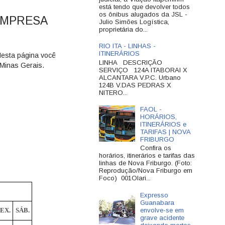
está tendo que devolver todos
os ônibus alugados da JSL -
EMPRESA
Julio Simões Logística,
proprietária do...
RIO ITA - LINHAS -
ITINERÁRIOS
Nesta página você
LINHA DESCRIÇÃO
 Minas Gerais.
SERVIÇO 124A ITABORAI X
ALCANTARA V.P.C. Urbano
124B V.DAS PEDRAS X
NITERO...
FAOL -
HORÁRIOS,
ITINERÁRIOS e
TARIFAS | NOVA
FRIBURGO
Confira os
horários, itinerários e tarifas das
linhas de Nova Friburgo. (Foto:
Reprodução/Nova Friburgo em
Foco) 001Olari...
Expresso
Guanabara
EX.
SÁB.
envolve-se em
grave acidente