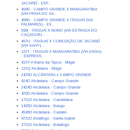
JACAREÍ - EXP...
459S - CAMPO GRANDE X MANGARATIBA
(VIA PRAIA DO SA...
458S - CAMPO GRANDE X ITAGUAÍ (VIA
PALMARES) - EX...
590I - ITAGUAÍ X NONO (VIA ESTRADA DO
CAÇADOR) - ...
457U - ITAGUAÍ X CONCEIÇÃO DE JACAREÍ
(VIA SAHY) ...
122T - ITAGUAÍ X MANGARATIBA (VIA AXIXA)
- EXPRESS...
415T-A Barra da Tijuca - Magé
122Q Alcântara - Magé
2425D ALCÂNTARA x CAMPO GRANDE
424D Alcântara - Campo Grande
2424D Alcântara - Campo Grande
425D Alcântara - Campo Grande
1721D Alcântara - Candelária
1425D Alcântara - Bangu
4545D Alcântara - Castelo
9721D Botafogo - Santa Isabel
3721D Alcântara - Botafogo