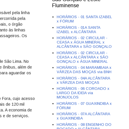
Fluminense
sável pela linha
HORÁRIOS - 01 SANTA IZABEL
ercorrida pela
x FÓRUM
pais, o órgão
HORÁRIOS - 01A SANTA
anto às linhas
IZABEL x ALCÂNTARA
assageiros. Os
HORÁRIOS - 02 CIRCULAR -
CEASA x ÁGUA MINERAL x
ALCÂNTARA x SÃO GONÇALO
HORÁRIOS - 02 CIRCULAR -
CEASA x ALCÂNTARA x SÃO
de São Lima. No
GONÇALO x ÁGUA MINERAL
e ônibus, além de
HORÁRIOS - 04 MARAMBAIA x
VÁRZEA DAS MOÇAS via BNH
 para aguardar os
HORÁRIOS - 04A ALCÂNTARA
x VÁRZEA DAS MOÇAS
HORÁRIOS - 06 COROADO x
LARGO DA IDEIA via
MONJOLOS
e Fora, cujo acesso
HORÁRIOS - 07 GUAXINDIBA x
is de 120 mil
FÓRUM
ta. A economia de
HORÁRIOS - 07A ALCÂNTARA
s e de serviços.
x GUAXINDIBA
HORÁRIOS - 08 ENGENHO DO
ROÇADO x ALCÂNTARA