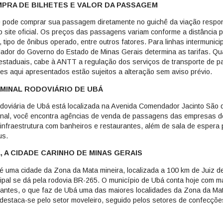
PRA DE BILHETES E VALOR DA PASSAGEM
 pode comprar sua passagem diretamente no guichê da viação respon
o site oficial. Os preços das passagens variam conforme a distância p
a, tipo de ônibus operado, entre outros fatores. Para linhas intermunici
lador do Governo do Estado de Minas Gerais determina as tarifas. Qu
restaduais, cabe à ANTT a regulação dos serviços de transporte de p
res aqui apresentados estão sujeitos a alteração sem aviso prévio.
MINAL RODOVIÁRIO DE UBÁ
doviária de Ubá está localizada na Avenida Comendador Jacinto São 
inal, você encontra agências de venda de passagens das empresas d
infraestrutura com banheiros e restaurantes, além de sala de espera
us.
, A CIDADE CARINHO DE MINAS GERAIS
é uma cidade da Zona da Mata mineira, localizada a 100 km de Juiz d
cipal se dá pela rodovia BR-265. O município de Ubá conta hoje com ma
tantes, o que faz de Ubá uma das maiores localidades da Zona da Ma
destaca-se pelo setor moveleiro, seguido pelos setores de confecçõe