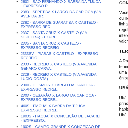
2802 - SÃO FERNANDO X BARRA DA TIJUCA
COM
- EXPRESSO R...
2383 - SEPETIBA X LARGO DA CARIOCA (VIA
Você
AVENIDA BR...
ou n
2382 - BARRA DE GUARATIBA X CASTELO -
linh
EXPRESSO REC...
regu
2337 - SANTA CRUZ X CASTELO (VIA
inte
SEPETIBA) - EXPRE...
valo
2335 - SANTA CRUZ X CASTELO -
EXPRESSO RECREIO
TER
2333SV - PIABAS X CASTELO - EXPRESSO
RECREIO
A Ro
2333 - RECREIO X CASTELO (VIA AVENIDA
term
GENARO CARVA...
uma 
2329 - RECREIO X CASTELO (VIA AVENIDA
ônib
LUCIO COSTA)...
2308 - COSMOS X LARGO DA CARIOCA -
UBÁ
EXPRESSO RECREI...
2303 - CESARÃO X LARGO DA CARIOCA -
Ubá 
EXPRESSO RECRE...
prin
460S - ITAGUAÍ X BARRA DA TIJUCA -
habi
EXPRESSO RECREI...
Ubá 
1903S - ITAGUAÍ X CONCEIÇÃO DE JACAREÍ
- EXPRESSO...
1902S - CAMPO GRANDE X CONCEIÇÃO DE