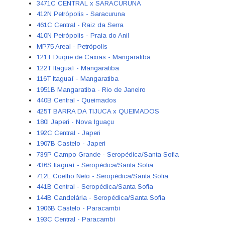
3471C CENTRAL x SARACURUNA
412N Petrópolis - Saracuruna
461C Central - Raiz da Serra
410N Petrópolis - Praia do Anil
MP75 Areal - Petrópolis
121T Duque de Caxias - Mangaratiba
122T Itaguaí - Mangaratiba
116T Itaguaí - Mangaratiba
1951B Mangaratiba - Rio de Janeiro
440B Central - Queimados
425T BARRA DA TIJUCA x QUEIMADOS
180I Japeri - Nova Iguaçu
192C Central - Japeri
1907B Castelo - Japeri
739P Campo Grande - Seropédica/Santa Sofia
436S Itaguaí - Seropédica/Santa Sofia
712L Coelho Neto - Seropédica/Santa Sofia
441B Central - Seropédica/Santa Sofia
144B Candelária - Seropédica/Santa Sofia
1906B Castelo - Paracambi
193C Central - Paracambi