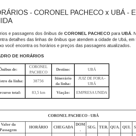
RÁRIOS - CORONEL PACHECO x UBÁ - 
IDA
rios e passagens dos ônibus de
CORONEL PACHECO
para
UBÁ
. 
ntra detalhes das linhas de ônibus que atendem a cidade de Ubá, em
xo você encontra os horários e preços das passagens atualizados.
DRO DE HORÁRIOS
CORONEL
Ônibus de:
Destino:
UBÁ
PACHECO
Itinerário
JUIZ DE FORA -
stro da linha:
38756
da linha:
UBÁ
rcurso total:
83,5 km
Viação:
EMPRESA UNIDA
CORONEL PACHECO - UBÁ
Valor da
DOM
HORÁRIO
CHEGADA
SEG.
TER.
QUA.
QUI.
S
Passagem
.