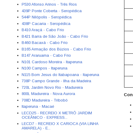
P530 Afonso Arinos - Três Rios
439P Ponte Coberta - Seropédica
544P Nilópolis - Seropédica
438P Cacaria - Seropédica
B410 Araçá - Cabo Frio
B421 Barra de São João - Cabo Frio
B460 Bacaxá - Cabo Frio
B165 Armação dos Búzios - Cabo Frio
B147 Araruama - Cabo Frio
N101 Cardoso Moreira - Itaperuna
N100 Campos - Itaperuna
N115 Bom Jesus do Itabapoana - Itaperuna
738P Campo Grande - Ilha da Madeira
720L Jardim Novo Rio - Madureira
800L Madureira - Nova Aurora
Con
708D Madureira - Tribobó
Itaperuna - Macaé
LECD25 - RECREIO X METRÔ JARDIM
OCEÂNICO - EXPRESS...
LECD7 - RECREIO X CARIOCA (VIA LINHA
AMARELA) - E...