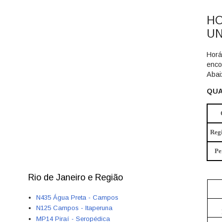
HO
UN
Horá
enco
Abai
QUA
Regi
Pe
Rio de Janeiro e Região
N435 Água Preta - Campos
N125 Campos - Itaperuna
MP14 Piraí - Seropédica