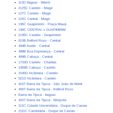
113D Itaguaí - Niterói
2125C Castelo - Magé
127C Castelo - Magé
125C Central - Magé
195C Guapimirim - Praça Mauá
196C CENTRAL x GUAPIMIRIM
2195C Castelo - Guapimirim
610B Belford Roxo - Central
494B Austin - Central
488B Boa Esperança - Central
499B Cabuçu - Central
1730D Castelo - Charitas
1956B Cabuçu - Castelo
2545D Alcântara - Castelo
521D Alcântara - Castelo
410T Barra da Tijuca - São João de Meriti
400T Barra da Tijuca - Belford Roxo
Barra da Tijuca - Itaguaí
420T Barra da Tijuca - Nilópolis
113C Cidade Universitária - Duque de Caxias
2111C Candelária - Duque de Caxias