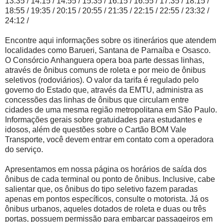
13:35 / 14:15 / 14:55 / 15:35 / 16:15 / 16:55 / 17:35 / 18:15 /
18:55 / 19:35 / 20:15 / 20:55 / 21:35 / 22:15 / 22:55 / 23:32 /
24:12 /
Encontre aqui informações sobre os itinerários que atendem
localidades como Barueri, Santana de Parnaíba e Osasco.
O Consórcio Anhanguera opera boa parte dessas linhas,
através de ônibus comuns de roleta e por meio de ônibus
seletivos (rodoviários). O valor da tarifa é regulado pelo
governo do Estado que, através da EMTU, administra as
concessões das linhas de ônibus que circulam entre
cidades de uma mesma região metropolitana em São Paulo.
Informações gerais sobre gratuidades para estudantes e
idosos, além de questões sobre o Cartão BOM Vale
Transporte, você devem entrar em contato com a operadora
do serviço.
Apresentamos em nossa página os horários de saída dos
ônibus de cada terminal ou ponto de ônibus. Inclusive, cabe
salientar que, os ônibus do tipo seletivo fazem paradas
apenas em pontos específicos, consulte o motorista. Já os
ônibus urbanos, aqueles dotados de roleta e duas ou três
portas, possuem permissão para embarcar passageiros em