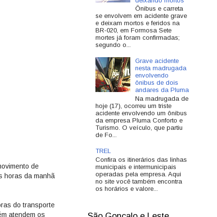
deixando mortos
Ônibus e carreta
se envolvem em acidente grave
e deixam mortos e feridos na
BR-020, em Formosa Sete
mortes já foram confirmadas;
segundo o...
Grave acidente
nesta madrugada
envolvendo
ônibus de dois
andares da Pluma
Na madrugada de
hoje (17), ocorreu um triste
acidente envolvendo um ônibus
da empresa Pluma Conforto e
Turismo. O veículo, que partiu
de Fo...
TREL
Confira os itinerários das linhas
movimento de
municipais e intermunicipais
operadas pela empresa. Aqui
as horas da manhã
no site você também encontra
os horários e valore...
oras do transporte
lém atendem os
São Gonçalo e Leste