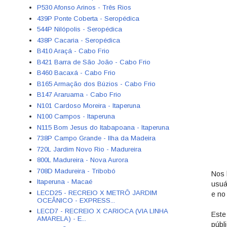
P530 Afonso Arinos - Três Rios
439P Ponte Coberta - Seropédica
544P Nilópolis - Seropédica
438P Cacaria - Seropédica
B410 Araçá - Cabo Frio
B421 Barra de São João - Cabo Frio
B460 Bacaxá - Cabo Frio
B165 Armação dos Búzios - Cabo Frio
B147 Araruama - Cabo Frio
N101 Cardoso Moreira - Itaperuna
N100 Campos - Itaperuna
N115 Bom Jesus do Itabapoana - Itaperuna
738P Campo Grande - Ilha da Madeira
720L Jardim Novo Rio - Madureira
800L Madureira - Nova Aurora
708D Madureira - Tribobó
Nos 
Itaperuna - Macaé
usuá
LECD25 - RECREIO X METRÔ JARDIM
e no 
OCEÂNICO - EXPRESS...
LECD7 - RECREIO X CARIOCA (VIA LINHA
Este
AMARELA) - E...
públ