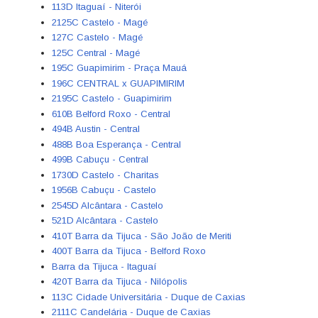
113D Itaguaí - Niterói
2125C Castelo - Magé
127C Castelo - Magé
125C Central - Magé
195C Guapimirim - Praça Mauá
196C CENTRAL x GUAPIMIRIM
2195C Castelo - Guapimirim
610B Belford Roxo - Central
494B Austin - Central
488B Boa Esperança - Central
499B Cabuçu - Central
1730D Castelo - Charitas
1956B Cabuçu - Castelo
2545D Alcântara - Castelo
521D Alcântara - Castelo
410T Barra da Tijuca - São João de Meriti
400T Barra da Tijuca - Belford Roxo
Barra da Tijuca - Itaguaí
420T Barra da Tijuca - Nilópolis
113C Cidade Universitária - Duque de Caxias
2111C Candelária - Duque de Caxias