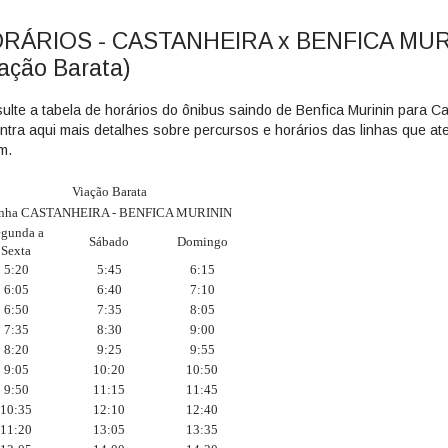
RÁRIOS - CASTANHEIRA x BENFICA MUR
iação Barata)
ulte a tabela de horários do ônibus saindo de Benfica Murinin para C
ntra aqui mais detalhes sobre percursos e horários das linhas que a
m.
Viação Barata
inha CASTANHEIRA - BENFICA MURININ
egunda a
Sábado
Domingo
Sexta
5:20
5:45
6:15
6:05
6:40
7:10
6:50
7:35
8:05
7:35
8:30
9:00
8:20
9:25
9:55
9:05
10:20
10:50
9:50
11:15
11:45
10:35
12:10
12:40
11:20
13:05
13:35