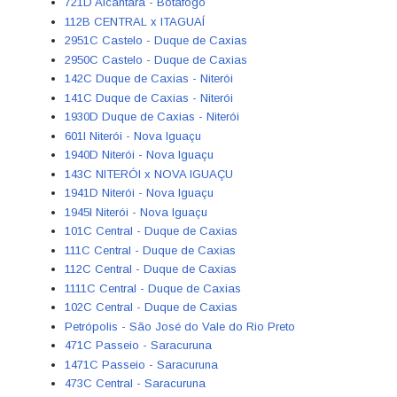
721D Alcântara - Botafogo
112B CENTRAL x ITAGUAÍ
2951C Castelo - Duque de Caxias
2950C Castelo - Duque de Caxias
142C Duque de Caxias - Niterói
141C Duque de Caxias - Niterói
1930D Duque de Caxias - Niterói
601I Niterói - Nova Iguaçu
1940D Niterói - Nova Iguaçu
143C NITERÓI x NOVA IGUAÇU
1941D Niterói - Nova Iguaçu
1945I Niterói - Nova Iguaçu
101C Central - Duque de Caxias
111C Central - Duque de Caxias
112C Central - Duque de Caxias
1111C Central - Duque de Caxias
102C Central - Duque de Caxias
Petrópolis - São José do Vale do Rio Preto
471C Passeio - Saracuruna
1471C Passeio - Saracuruna
473C Central - Saracuruna