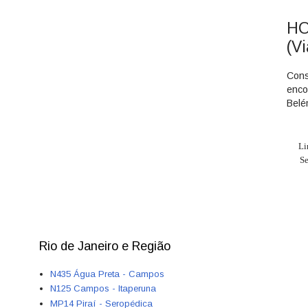
HO
(V
Cons
enco
Belé
L
S
Rio de Janeiro e Região
N435 Água Preta - Campos
N125 Campos - Itaperuna
MP14 Piraí - Seropédica