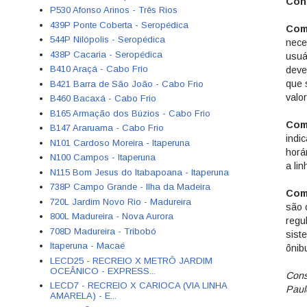
Con
P530 Afonso Arinos - Três Rios
439P Ponte Coberta - Seropédica
Como
544P Nilópolis - Seropédica
nece
438P Cacaria - Seropédica
usuá
B410 Araçá - Cabo Frio
deve
que 
B421 Barra de São João - Cabo Frio
valo
B460 Bacaxá - Cabo Frio
B165 Armação dos Búzios - Cabo Frio
Com
B147 Araruama - Cabo Frio
indic
N101 Cardoso Moreira - Itaperuna
horá
N100 Campos - Itaperuna
a li
N115 Bom Jesus do Itabapoana - Itaperuna
738P Campo Grande - Ilha da Madeira
Com
720L Jardim Novo Rio - Madureira
são 
800L Madureira - Nova Aurora
regu
708D Madureira - Tribobó
sist
Itaperuna - Macaé
ônib
LECD25 - RECREIO X METRÔ JARDIM
OCEÂNICO - EXPRESS...
Cons
LECD7 - RECREIO X CARIOCA (VIA LINHA
Paul
AMARELA) - E...