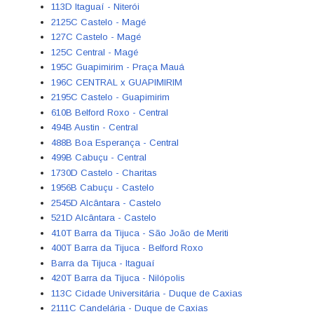
113D Itaguaí - Niterói
2125C Castelo - Magé
127C Castelo - Magé
125C Central - Magé
195C Guapimirim - Praça Mauá
196C CENTRAL x GUAPIMIRIM
2195C Castelo - Guapimirim
610B Belford Roxo - Central
494B Austin - Central
488B Boa Esperança - Central
499B Cabuçu - Central
1730D Castelo - Charitas
1956B Cabuçu - Castelo
2545D Alcântara - Castelo
521D Alcântara - Castelo
410T Barra da Tijuca - São João de Meriti
400T Barra da Tijuca - Belford Roxo
Barra da Tijuca - Itaguaí
420T Barra da Tijuca - Nilópolis
113C Cidade Universitária - Duque de Caxias
2111C Candelária - Duque de Caxias