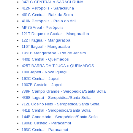
3471C CENTRAL x SARACURUNA
412N Petrópolis - Saracuruna
461C Central - Raiz da Serra
410N Petrópolis - Praia do Anil
MP75 Areal - Petrópolis
121T Duque de Caxias - Mangaratiba
122T Itaguaí - Mangaratiba
116T Itaguaí - Mangaratiba
1951B Mangaratiba - Rio de Janeiro
440B Central - Queimados
425T BARRA DA TIJUCA x QUEIMADOS
180I Japeri - Nova Iguaçu
192C Central - Japeri
1907B Castelo - Japeri
739P Campo Grande - Seropédica/Santa Sofia
436S Itaguaí - Seropédica/Santa Sofia
712L Coelho Neto - Seropédica/Santa Sofia
441B Central - Seropédica/Santa Sofia
144B Candelária - Seropédica/Santa Sofia
1906B Castelo - Paracambi
193C Central - Paracambi