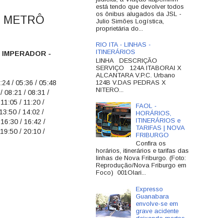
está tendo que devolver todos
os ônibus alugados da JSL -
- METRÔ
Julio Simões Logística,
proprietária do...
RIO ITA - LINHAS -
ITINERÁRIOS
M IMPERADOR -
LINHA DESCRIÇÃO
SERVIÇO 124A ITABORAI X
ALCANTARA V.P.C. Urbano
124B V.DAS PEDRAS X
:24 / 05:36 / 05:48
NITERO...
/ 08:21 / 08:31 /
 11:05 / 11:20 /
FAOL -
 13:50 / 14:02 /
HORÁRIOS,
ITINERÁRIOS e
 16:30 / 16:42 /
TARIFAS | NOVA
 19:50 / 20:10 /
FRIBURGO
Confira os
horários, itinerários e tarifas das
linhas de Nova Friburgo. (Foto:
Reprodução/Nova Friburgo em
Foco) 001Olari...
Expresso
Guanabara
envolve-se em
grave acidente