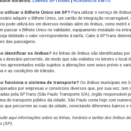
sulte horários:
LINHAS SPTRANS
|
HORÁRIOS EMTU
 utilizar o Bilhete Único em SP?
Para utilizar o serviço de ônib
ssário adquirir o Bilhete Único, um cartão de integração recarregável
rio pode utilizá-los em diversos modais além do ônibus, como metrô e
m passar o Bilhete Único no validador, equipamento instalado na entr
seja debitado o valor correspondente à tarifa. Cabe à SPTrans determi
res das passagens.
o identificar os ônibus?
As linhas de ônibus são identificadas po
a o itinerário percorrido, de modo que são exibidos no letreiro o local 
rios apresentados estão sujeitos a alterações sem aviso prévio e var
nha e as condições de trânsito.
o funciona o sistema de transporte?
Os ônibus municipais em Sã
operados por empresas e consórcios diversos que, por sua vez, tem
ladas pela SPTrans (São Paulo Transporte S/A), órgão responsável p
ema de transporte público da cidade. São Paulo conta hoje com numer
us que percorrem as ruas da cidade, conectando diferentes bairros e 
ulte aqui informações sobre as linhas, horários e tarifas dos ônibus d
o (SP).