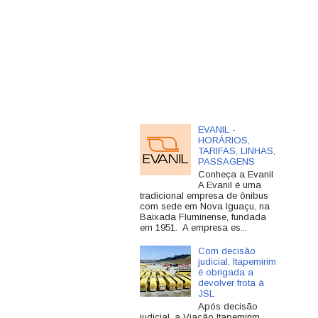
EVANIL -
HORÁRIOS,
TARIFAS, LINHAS,
PASSAGENS
Conheça a Evanil
A Evanil é uma
tradicional empresa de ônibus
com sede em Nova Iguaçu, na
Baixada Fluminense, fundada
em 1951. A empresa es...
Com decisão
judicial, Itapemirim
é obrigada a
devolver frota à
JSL
Após decisão
judicial, a Viação Itapemirim