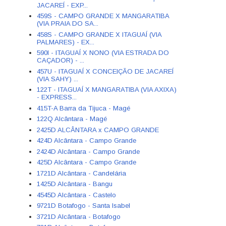
JACAREÍ - EXP...
459S - CAMPO GRANDE X MANGARATIBA
(VIA PRAIA DO SA...
458S - CAMPO GRANDE X ITAGUAÍ (VIA
PALMARES) - EX...
590I - ITAGUAÍ X NONO (VIA ESTRADA DO
CAÇADOR) - ...
457U - ITAGUAÍ X CONCEIÇÃO DE JACAREÍ
(VIA SAHY) ...
122T - ITAGUAÍ X MANGARATIBA (VIA AXIXA)
- EXPRESS...
415T-A Barra da Tijuca - Magé
122Q Alcântara - Magé
2425D ALCÂNTARA x CAMPO GRANDE
424D Alcântara - Campo Grande
2424D Alcântara - Campo Grande
425D Alcântara - Campo Grande
1721D Alcântara - Candelária
1425D Alcântara - Bangu
4545D Alcântara - Castelo
9721D Botafogo - Santa Isabel
3721D Alcântara - Botafogo