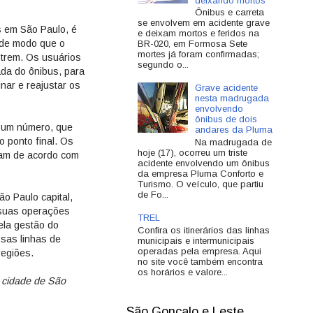
deixando mortos
Ônibus e carreta
se envolvem em acidente grave
us em São Paulo, é
e deixam mortos e feridos na
, de modo que o
BR-020, em Formosa Sete
mortes já foram confirmadas;
 trem. Os usuários
segundo o...
ada do ônibus, para
nar e reajustar os
Grave acidente
nesta madrugada
envolvendo
ônibus de dois
r um número, que
andares da Pluma
do ponto final. Os
Na madrugada de
hoje (17), ocorreu um triste
iam de acordo com
acidente envolvendo um ônibus
da empresa Pluma Conforto e
Turismo. O veículo, que partiu
de Fo...
o Paulo capital,
 suas operações
TREL
ela gestão do
Confira os itinerários das linhas
osas linhas de
municipais e intermunicipais
operadas pela empresa. Aqui
regiões.
no site você também encontra
os horários e valore...
a cidade de São
São Gonçalo e Leste