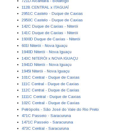
721D Alcântara - Botafogo
112B CENTRAL x ITAGUAÍ
2951C Castelo - Duque de Caxias
2950C Castelo - Duque de Caxias
142C Duque de Caxias - Niterói
141C Duque de Caxias - Niterói
1930D Duque de Caxias - Niterói
601I Niterói - Nova Iguaçu
1940D Niterói - Nova Iguaçu
143C NITERÓI x NOVA IGUAÇU
1941D Niterói - Nova Iguaçu
1945I Niterói - Nova Iguaçu
101C Central - Duque de Caxias
111C Central - Duque de Caxias
112C Central - Duque de Caxias
1111C Central - Duque de Caxias
102C Central - Duque de Caxias
Petrópolis - São José do Vale do Rio Preto
471C Passeio - Saracuruna
1471C Passeio - Saracuruna
473C Central - Saracuruna