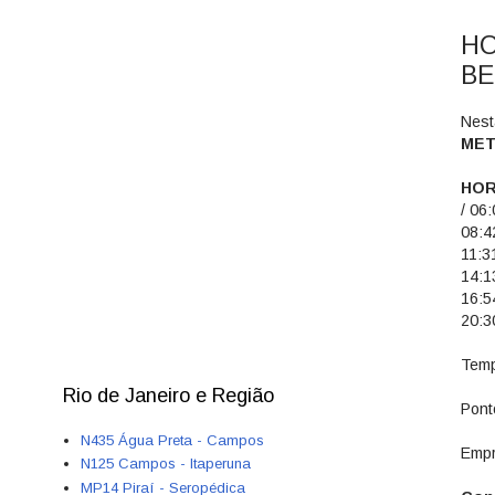
HO
BE
Nest
MET
HOR
/ 06:
08:42
11:31
14:13
16:54
20:30
Temp
Rio de Janeiro e Região
Pont
N435 Água Preta - Campos
Empr
N125 Campos - Itaperuna
MP14 Piraí - Seropédica