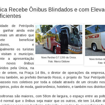
ica Recebe Ônibus Blindados e com Eleva
ficientes
idade de Petrópolis
e ganhar ainda este
mais um atrativo que
mete beneficiar
radores, e
cipalmente os turistas
visitam o município.
Novo Pardiso G7 1200 da Única.
ante a apresentação
Novo ônibus d
Foto: Marco Oddone
s novos ônibus
Foto: 
iridos pela Única, na
e de ontem, na Praça 14 Bis, o diretor de operações da empresa
rou também, ao prefeito Bernardo Rossi, o projeto do Tour Petrópolis.
asseio nos coletivos por toda a cidade através de um circuito nos 
ejeiros, polos de moda, gastronômico, hoteleiro, e também nos distrito
poltronas são maiores, com 58cm de largura, o espaço entre as pol
 é normal que o ônibus seja maior que os outros, ele tem 14,40m 