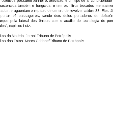
o coletivos possuem banheiro, televisão, e um tipo de ar condicionado
bactericida também é fungicida, e tem os filtros trocados mensalme
nados, e aguentam o impacto de um tiro de revólver calibre 38. Eles 
sportar 46 passageiros, sendo dois deles portadores de deficiê
rque pela lateral dos ônibus com o auxílio de tecnologia de pon
los”, explicou Luiz.
itos da Matéria: Jornal Tribuna de Petrópolis
itos das Fotos: Marco Oddone/Tribuna de Petrópolis