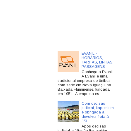
EVANIL -
HORÁRIOS,
TARIFAS, LINHAS,
PASSAGENS
Conheça a Evanil
A Evanil é uma
tradicional empresa de ônibus
com sede em Nova Iguaçu, na
Baixada Fluminense, fundada
em 1951. A empresa es...
Com decisão
judicial, Itapemirim
é obrigada a
devolver frota à
JSL
Após decisão
judicial, a Viação Itapemirim