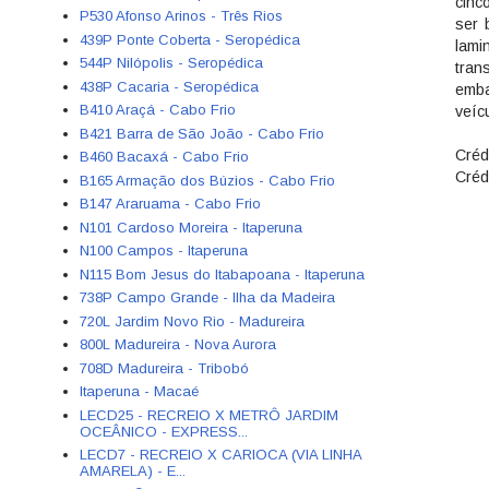
cinc
P530 Afonso Arinos - Três Rios
ser 
439P Ponte Coberta - Seropédica
lami
544P Nilópolis - Seropédica
tran
438P Cacaria - Seropédica
emba
B410 Araçá - Cabo Frio
veícu
B421 Barra de São João - Cabo Frio
Créd
B460 Bacaxá - Cabo Frio
Créd
B165 Armação dos Búzios - Cabo Frio
B147 Araruama - Cabo Frio
N101 Cardoso Moreira - Itaperuna
N100 Campos - Itaperuna
N115 Bom Jesus do Itabapoana - Itaperuna
738P Campo Grande - Ilha da Madeira
720L Jardim Novo Rio - Madureira
800L Madureira - Nova Aurora
708D Madureira - Tribobó
Itaperuna - Macaé
LECD25 - RECREIO X METRÔ JARDIM
OCEÂNICO - EXPRESS...
LECD7 - RECREIO X CARIOCA (VIA LINHA
AMARELA) - E...