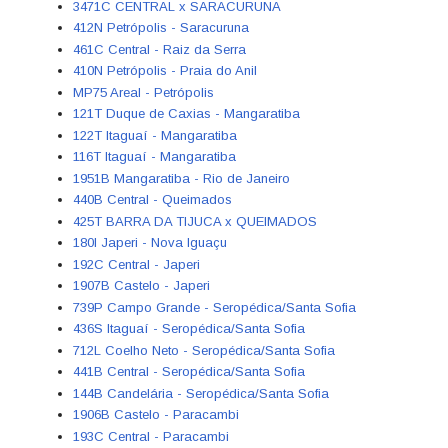
3471C CENTRAL x SARACURUNA
412N Petrópolis - Saracuruna
461C Central - Raiz da Serra
410N Petrópolis - Praia do Anil
MP75 Areal - Petrópolis
121T Duque de Caxias - Mangaratiba
122T Itaguaí - Mangaratiba
116T Itaguaí - Mangaratiba
1951B Mangaratiba - Rio de Janeiro
440B Central - Queimados
425T BARRA DA TIJUCA x QUEIMADOS
180I Japeri - Nova Iguaçu
192C Central - Japeri
1907B Castelo - Japeri
739P Campo Grande - Seropédica/Santa Sofia
436S Itaguaí - Seropédica/Santa Sofia
712L Coelho Neto - Seropédica/Santa Sofia
441B Central - Seropédica/Santa Sofia
144B Candelária - Seropédica/Santa Sofia
1906B Castelo - Paracambi
193C Central - Paracambi