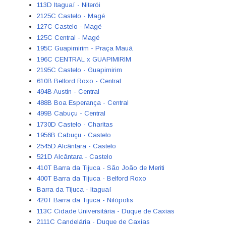
113D Itaguaí - Niterói
2125C Castelo - Magé
127C Castelo - Magé
125C Central - Magé
195C Guapimirim - Praça Mauá
196C CENTRAL x GUAPIMIRIM
2195C Castelo - Guapimirim
610B Belford Roxo - Central
494B Austin - Central
488B Boa Esperança - Central
499B Cabuçu - Central
1730D Castelo - Charitas
1956B Cabuçu - Castelo
2545D Alcântara - Castelo
521D Alcântara - Castelo
410T Barra da Tijuca - São João de Meriti
400T Barra da Tijuca - Belford Roxo
Barra da Tijuca - Itaguaí
420T Barra da Tijuca - Nilópolis
113C Cidade Universitária - Duque de Caxias
2111C Candelária - Duque de Caxias