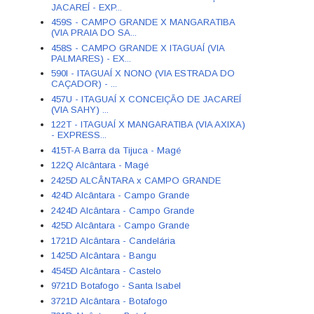
JACAREÍ - EXP...
459S - CAMPO GRANDE X MANGARATIBA
(VIA PRAIA DO SA...
458S - CAMPO GRANDE X ITAGUAÍ (VIA
PALMARES) - EX...
590I - ITAGUAÍ X NONO (VIA ESTRADA DO
CAÇADOR) - ...
457U - ITAGUAÍ X CONCEIÇÃO DE JACAREÍ
(VIA SAHY) ...
122T - ITAGUAÍ X MANGARATIBA (VIA AXIXA)
- EXPRESS...
415T-A Barra da Tijuca - Magé
122Q Alcântara - Magé
2425D ALCÂNTARA x CAMPO GRANDE
424D Alcântara - Campo Grande
2424D Alcântara - Campo Grande
425D Alcântara - Campo Grande
1721D Alcântara - Candelária
1425D Alcântara - Bangu
4545D Alcântara - Castelo
9721D Botafogo - Santa Isabel
3721D Alcântara - Botafogo