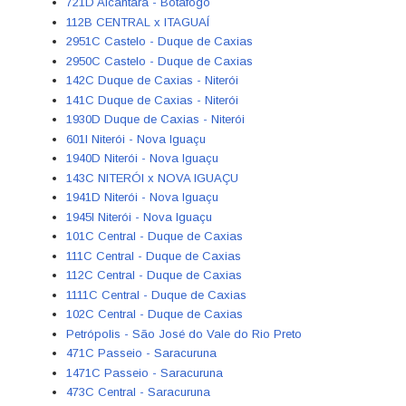
721D Alcântara - Botafogo
112B CENTRAL x ITAGUAÍ
2951C Castelo - Duque de Caxias
2950C Castelo - Duque de Caxias
142C Duque de Caxias - Niterói
141C Duque de Caxias - Niterói
1930D Duque de Caxias - Niterói
601I Niterói - Nova Iguaçu
1940D Niterói - Nova Iguaçu
143C NITERÓI x NOVA IGUAÇU
1941D Niterói - Nova Iguaçu
1945I Niterói - Nova Iguaçu
101C Central - Duque de Caxias
111C Central - Duque de Caxias
112C Central - Duque de Caxias
1111C Central - Duque de Caxias
102C Central - Duque de Caxias
Petrópolis - São José do Vale do Rio Preto
471C Passeio - Saracuruna
1471C Passeio - Saracuruna
473C Central - Saracuruna