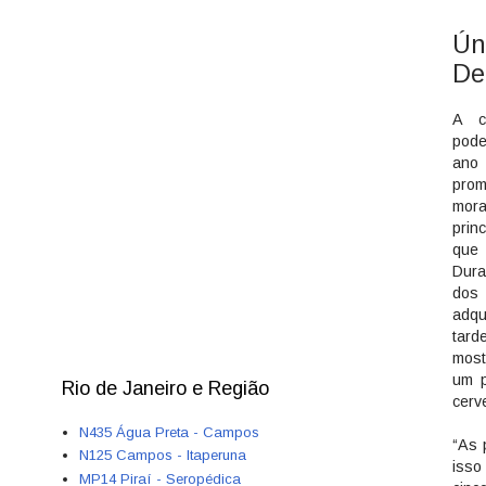
Ún
De
A c
pod
ano 
pro
mo
prin
que 
Dur
do
adqu
tard
most
um p
Rio de Janeiro e Região
cerv
N435 Água Preta - Campos
“As 
N125 Campos - Itaperuna
isso
MP14 Piraí - Seropédica