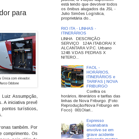
está tendo que devolver todos
os ônibus alugados da JSL -
dor para
Julio Simões Logística,
proprietária do...
RIO ITA - LINHAS -
ITINERÁRIOS
LINHA DESCRIÇÃO
SERVIÇO 124A ITABORAI X
ALCANTARA V.P.C. Urbano
124B V.DAS PEDRAS X
NITERO...
FAOL -
HORÁRIOS,
ITINERÁRIOS e
a Única com elevador.
TARIFAS | NOVA
Marco Oddone
FRIBURGO
Confira os
, Luiz Assumpção,
horários, itinerários e tarifas das
linhas de Nova Friburgo. (Foto:
 A iniciativa prevê
Reprodução/Nova Friburgo em
pontos turísticos,
Foco) 001Olari...
s.
Expresso
Guanabara
tronas também. Por
envolve-se em
de comprimento. Os
grave acidente