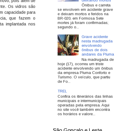
deixando mortos
 novo, pois além de
Ônibus e carreta
nte. Os vidros são
se envolvem em acidente grave
têm capacidade para
e deixam mortos e feridos na
ncia, que fazem o
BR-020, em Formosa Sete
mortes já foram confirmadas;
ta implantada nos
segundo o...
Grave acidente
nesta madrugada
envolvendo
ônibus de dois
andares da Pluma
Na madrugada de
hoje (17), ocorreu um triste
acidente envolvendo um ônibus
da empresa Pluma Conforto e
Turismo. O veículo, que partiu
de Fo...
TREL
Confira os itinerários das linhas
municipais e intermunicipais
operadas pela empresa. Aqui
no site você também encontra
os horários e valore...
São Gonçalo e Leste