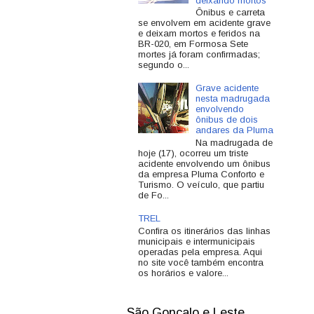
deixando mortos
Ônibus e carreta
se envolvem em acidente grave
e deixam mortos e feridos na
BR-020, em Formosa Sete
mortes já foram confirmadas;
segundo o...
Grave acidente
nesta madrugada
envolvendo
ônibus de dois
andares da Pluma
Na madrugada de
hoje (17), ocorreu um triste
acidente envolvendo um ônibus
da empresa Pluma Conforto e
Turismo. O veículo, que partiu
de Fo...
TREL
Confira os itinerários das linhas
municipais e intermunicipais
operadas pela empresa. Aqui
no site você também encontra
os horários e valore...
São Gonçalo e Leste