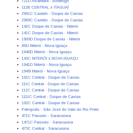
721D Alcântara - Botafogo
112B CENTRAL x ITAGUAÍ
2951C Castelo - Duque de Caxias
2950C Castelo - Duque de Caxias
142C Duque de Caxias - Niterói
141C Duque de Caxias - Niterói
1930D Duque de Caxias - Niterói
601I Niterói - Nova Iguaçu
1940D Niterói - Nova Iguaçu
143C NITERÓI x NOVA IGUAÇU
1941D Niterói - Nova Iguaçu
1945I Niterói - Nova Iguaçu
101C Central - Duque de Caxias
111C Central - Duque de Caxias
112C Central - Duque de Caxias
1111C Central - Duque de Caxias
102C Central - Duque de Caxias
Petrópolis - São José do Vale do Rio Preto
471C Passeio - Saracuruna
1471C Passeio - Saracuruna
473C Central - Saracuruna