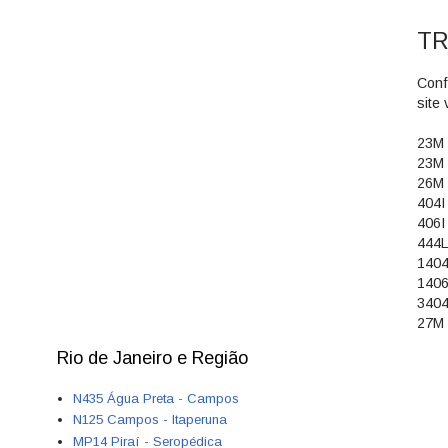
T
Conf
site
23M
23M
26M
404
406
444L
140
140
340
27M
Rio de Janeiro e Região
N435 Água Preta - Campos
N125 Campos - Itaperuna
MP14 Piraí - Seropédica