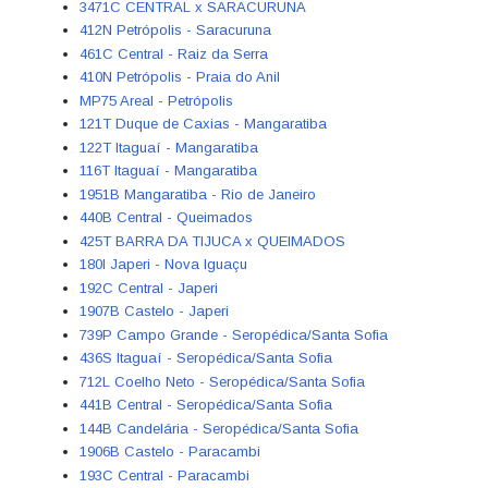
3471C CENTRAL x SARACURUNA
412N Petrópolis - Saracuruna
461C Central - Raiz da Serra
410N Petrópolis - Praia do Anil
MP75 Areal - Petrópolis
121T Duque de Caxias - Mangaratiba
122T Itaguaí - Mangaratiba
116T Itaguaí - Mangaratiba
1951B Mangaratiba - Rio de Janeiro
440B Central - Queimados
425T BARRA DA TIJUCA x QUEIMADOS
180I Japeri - Nova Iguaçu
192C Central - Japeri
1907B Castelo - Japeri
739P Campo Grande - Seropédica/Santa Sofia
436S Itaguaí - Seropédica/Santa Sofia
712L Coelho Neto - Seropédica/Santa Sofia
441B Central - Seropédica/Santa Sofia
144B Candelária - Seropédica/Santa Sofia
1906B Castelo - Paracambi
193C Central - Paracambi