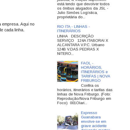
está tendo que devolver todos
os ônibus alugados da JSL -
Julio Simões Logística,
proprietária do...
la empresa. Aqui no
RIO ITA - LINHAS -
e cada linha.
ITINERÁRIOS
LINHA DESCRIÇÃO
SERVIÇO 124A ITABORAI X
ALCANTARA V.P.C. Urbano
124B V.DAS PEDRAS X
NITERO...
FAOL -
HORÁRIOS,
ITINERÁRIOS e
TARIFAS | NOVA
FRIBURGO
Confira os
horários, itinerários e tarifas das
linhas de Nova Friburgo. (Foto:
Reprodução/Nova Friburgo em
Foco) 001Olari...
Expresso
Guanabara
envolve-se em
grave acidente