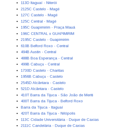
113D Itaguaí - Niterói
2125C Castelo - Magé
127C Castelo - Magé
125C Central - Magé
195C Guapimirim - Praça Mauá
196C CENTRAL x GUAPIMIRIM
2195C Castelo - Guapimirim
610B Belford Roxo - Central
494B Austin - Central
488B Boa Esperança - Central
499B Cabuçu - Central
1730D Castelo - Charitas
1956B Cabuçu - Castelo
2545D Alcântara - Castelo
521D Alcântara - Castelo
410T Barra da Tijuca - São João de Meriti
400T Barra da Tijuca - Belford Roxo
Barra da Tijuca - Itaguaí
420T Barra da Tijuca - Nilópolis
113C Cidade Universitária - Duque de Caxias
2111C Candelária - Duque de Caxias