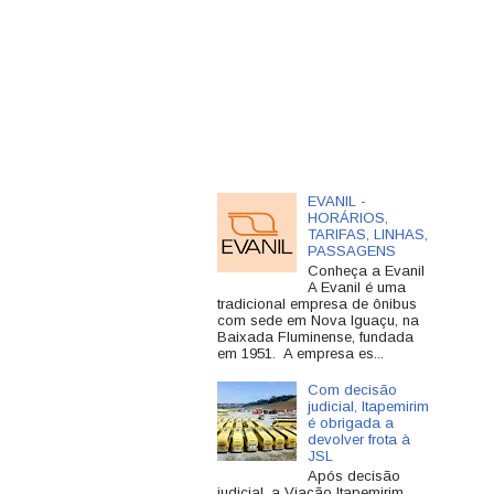
EVANIL -
HORÁRIOS,
TARIFAS, LINHAS,
PASSAGENS
Conheça a Evanil
A Evanil é uma
tradicional empresa de ônibus
com sede em Nova Iguaçu, na
Baixada Fluminense, fundada
em 1951. A empresa es...
Com decisão
judicial, Itapemirim
é obrigada a
devolver frota à
JSL
Após decisão
judicial, a Viação Itapemirim