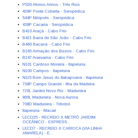
P530 Afonso Arinos - Três Rios
439P Ponte Coberta - Seropédica
544P Nilópolis - Seropédica
438P Cacaria - Seropédica
B410 Araçá - Cabo Frio
B421 Barra de São João - Cabo Frio
B460 Bacaxá - Cabo Frio
B165 Armação dos Búzios - Cabo Frio
B147 Araruama - Cabo Frio
N101 Cardoso Moreira - Itaperuna
N100 Campos - Itaperuna
N115 Bom Jesus do Itabapoana - Itaperuna
738P Campo Grande - Ilha da Madeira
720L Jardim Novo Rio - Madureira
800L Madureira - Nova Aurora
708D Madureira - Tribobó
Itaperuna - Macaé
LECD25 - RECREIO X METRÔ JARDIM
OCEÂNICO - EXPRESS...
LECD7 - RECREIO X CARIOCA (VIA LINHA
AMARELA) - E...