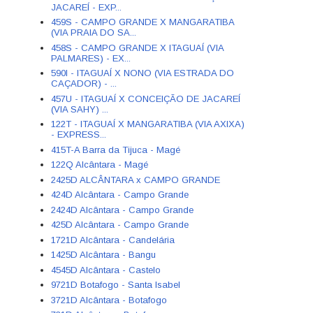
JACAREÍ - EXP...
459S - CAMPO GRANDE X MANGARATIBA
(VIA PRAIA DO SA...
458S - CAMPO GRANDE X ITAGUAÍ (VIA
PALMARES) - EX...
590I - ITAGUAÍ X NONO (VIA ESTRADA DO
CAÇADOR) - ...
457U - ITAGUAÍ X CONCEIÇÃO DE JACAREÍ
(VIA SAHY) ...
122T - ITAGUAÍ X MANGARATIBA (VIA AXIXA)
- EXPRESS...
415T-A Barra da Tijuca - Magé
122Q Alcântara - Magé
2425D ALCÂNTARA x CAMPO GRANDE
424D Alcântara - Campo Grande
2424D Alcântara - Campo Grande
425D Alcântara - Campo Grande
1721D Alcântara - Candelária
1425D Alcântara - Bangu
4545D Alcântara - Castelo
9721D Botafogo - Santa Isabel
3721D Alcântara - Botafogo